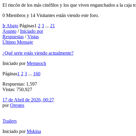
El rincón de los más cinéfilos y los que viven enganchados a la caja t
0 Miembros y 14 Visitantes están viendo este foro.
Ir Abajo
Páginas
1
2
3
...
21
Asunto
/
Iniciado por
Respuestas
/
Vistas
Último Mensaje
¿Qué serie estás viendo actualmente?
Iniciado por
Memnoch
Páginas
1
2
3
...
160
Respuestas: 1,597
Vistas: 750,927
17 de Abril de 2026, 00:27
por
Orestes
Trailers
Iniciado por
Mskina