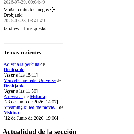
2026-07-29, 00:04:49
Mañana miro los juegos 🥲
Drobjank
:
2026-07-28, 08:41:49
Jandrew +1 malqueda!
Temas recientes
Adivina la película
de
Drobjank
[
Ayer
a las 15:11]
Marvel Cinematic Universe
de
Drobjank
[
Ayer
a las 11:50]
A revisitar
de
Mskina
[23 de Junio de 2026, 14:07]
Streaming killed the movie...
de
Mskina
[12 de Junio de 2026, 19:06]
Actualidad de la sección