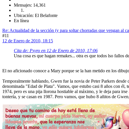
Mensajes: 14,361
Ubicación: El Belafonte
En línea
Re: Actualidad de la sección (y para soltar chorradas que vengan al c
#11
12 de Enero de 2010, 18:15
Cita de: Psyro en 12 de Enero de 2010, 17:06
Una cosa es que hagan remakes... otra es que todos lso fallos 
El no aficionado conoce a Mary porque se la han metido en los dibujos 
Temporalmente hablando, Gwen fue la novia de Peter Parkers desde di
denominada "Edad de Plata". Vamos, que estubo casi 8 años con él, t
1974, pero es una pija llorona hostiable al máximo, y le deja para irs
tontería, y se casan en 1987. Pero vamos, que hubo 8 añitos de Gwen,