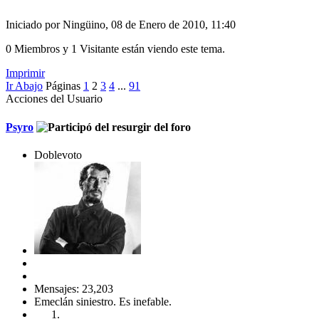
Iniciado por Ningüino, 08 de Enero de 2010, 11:40
0 Miembros y 1 Visitante están viendo este tema.
Imprimir
Ir Abajo
Páginas
1
2
3
4
...
91
Acciones del Usuario
Psyro
Doblevoto
Mensajes: 23,203
Emeclán siniestro. Es inefable.