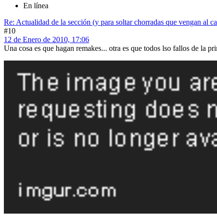
En línea
Re: Actualidad de la sección (y para soltar chorradas que vengan al c
#10
12 de Enero de 2010, 17:06
Una cosa es que hagan remakes... otra es que todos lso fallos de la 