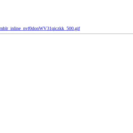
umblr_inline_nvf0donWV31qiczkk_500.gif