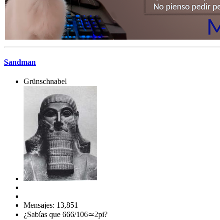
Sandman
Grünschnabel
Mensajes: 13,851
¿Sabías que 666/106≃2pi?