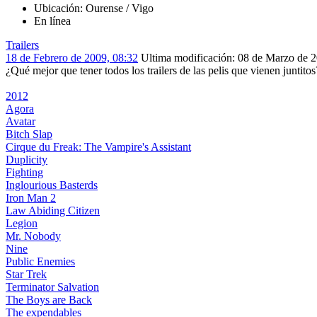
Ubicación: Ourense / Vigo
En línea
Trailers
18 de Febrero de 2009, 08:32
Ultima modificación
: 08 de Marzo de 
¿Qué mejor que tener todos los trailers de las pelis que vienen juntitos
2012
Agora
Avatar
Bitch Slap
Cirque du Freak: The Vampire's Assistant
Duplicity
Fighting
Inglourious Basterds
Iron Man 2
Law Abiding Citizen
Legion
Mr. Nobody
Nine
Public Enemies
Star Trek
Terminator Salvation
The Boys are Back
The expendables