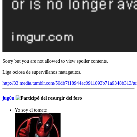
Sorry but you are not allowed to view spoiler contents.
Liga ociosa de supervillanos matagatitos.
http://33.media.tumblr.com/50db7f18944ac0911893b71a9348b313/t
jug0n
Yo soy el tomate