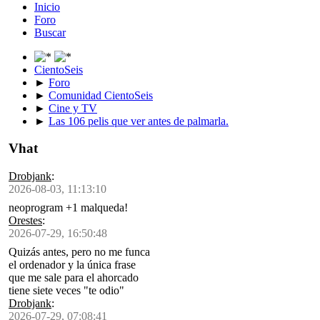
Inicio
Foro
Buscar
CientoSeis
►
Foro
►
Comunidad CientoSeis
►
Cine y TV
►
Las 106 pelis que ver antes de palmarla.
Vhat
Drobjank
:
2026-08-03, 11:13:10
neoprogram +1 malqueda!
Orestes
:
2026-07-29, 16:50:48
Quizás antes, pero no me funca
el ordenador y la única frase
que me sale para el ahorcado
tiene siete veces "te odio"
Drobjank
:
2026-07-29, 07:08:41