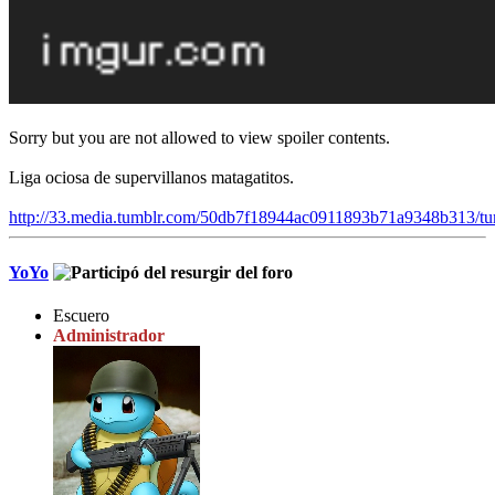
Sorry but you are not allowed to view spoiler contents.
Liga ociosa de supervillanos matagatitos.
http://33.media.tumblr.com/50db7f18944ac0911893b71a9348b313/t
YoYo
Escuero
Administrador