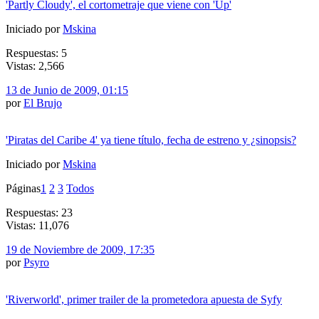
'Partly Cloudy', el cortometraje que viene con 'Up'
Iniciado por
Mskina
Respuestas: 5
Vistas: 2,566
13 de Junio de 2009, 01:15
por
El Brujo
'Piratas del Caribe 4' ya tiene título, fecha de estreno y ¿sinopsis?
Iniciado por
Mskina
Páginas
1
2
3
Todos
Respuestas: 23
Vistas: 11,076
19 de Noviembre de 2009, 17:35
por
Psyro
'Riverworld', primer trailer de la prometedora apuesta de Syfy