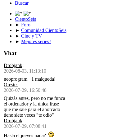
Buscar
CientoSeis
►
Foro
►
Comunidad CientoSeis
►
Cine y TV
►
Mejores series?
Vhat
Drobjank
:
2026-08-03, 11:13:10
neoprogram +1 malqueda!
Orestes
:
2026-07-29, 16:50:48
Quizás antes, pero no me funca
el ordenador y la única frase
que me sale para el ahorcado
tiene siete veces "te odio"
Drobjank
:
2026-07-29, 07:08:41
Hasta el jueves nada?