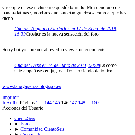
Creo que en ese incluso me quedé dormido. Me sueno uno de
bandas latinas y nombres que parecían graciosos como el que has
dicho
Cita de: Ningüino Flarlarlar en 17 de Enero de 2019,
16:39
Crosher es la nueva sensación del foro.
Sorry but you are not allowed to view spoiler contents.
Cita de: Deke en 14 de Junio de 2011, 00:08
Es como
si te empeñases en jugar al Twister siendo daltónico.
www.latragaperras.blogspot.es
Imprimir
Ir Arriba
Páginas
1
...
144
145
146
147
148
...
160
Acciones del Usuario
CientoSeis
►
Foro
►
Comunidad CientoSeis
►
Cine y TV