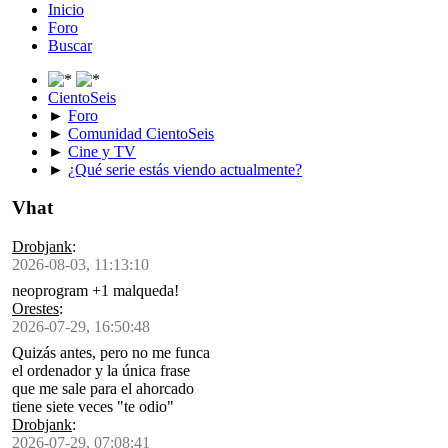
Inicio
Foro
Buscar
CientoSeis
►
Foro
►
Comunidad CientoSeis
►
Cine y TV
►
¿Qué serie estás viendo actualmente?
Vhat
Drobjank
:
2026-08-03, 11:13:10
neoprogram +1 malqueda!
Orestes
:
2026-07-29, 16:50:48
Quizás antes, pero no me funca
el ordenador y la única frase
que me sale para el ahorcado
tiene siete veces "te odio"
Drobjank
:
2026-07-29, 07:08:41