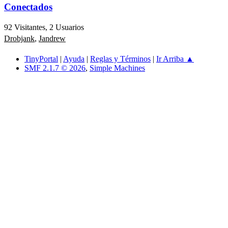
Conectados
92 Visitantes, 2 Usuarios
Drobjank
,
Jandrew
TinyPortal
|
Ayuda
|
Reglas y Términos
|
Ir Arriba ▲
SMF 2.1.7 © 2026
,
Simple Machines