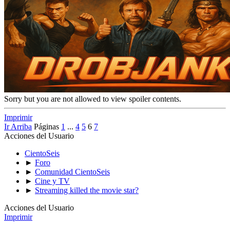
Sorry but you are not allowed to view spoiler contents.
Imprimir
Ir Arriba
Páginas
1
...
4
5
6
7
Acciones del Usuario
CientoSeis
►
Foro
►
Comunidad CientoSeis
►
Cine y TV
►
Streaming killed the movie star?
Acciones del Usuario
Imprimir