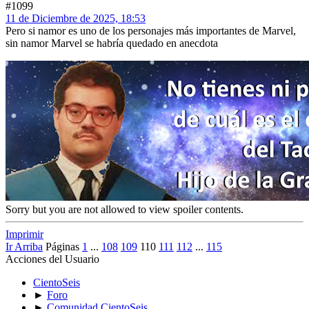
#1099
11 de Diciembre de 2025, 18:53
Pero si namor es uno de los personajes más importantes de Marvel,
sin namor Marvel se habría quedado en anecdota
Sorry but you are not allowed to view spoiler contents.
Imprimir
Ir Arriba
Páginas
1
...
108
109
110
111
112
...
115
Acciones del Usuario
CientoSeis
►
Foro
►
Comunidad CientoSeis