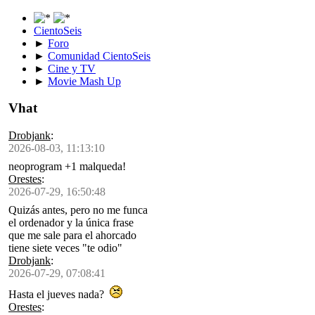
CientoSeis
►
Foro
►
Comunidad CientoSeis
►
Cine y TV
►
Movie Mash Up
Vhat
Drobjank
:
2026-08-03, 11:13:10
neoprogram +1 malqueda!
Orestes
:
2026-07-29, 16:50:48
Quizás antes, pero no me funca
el ordenador y la única frase
que me sale para el ahorcado
tiene siete veces "te odio"
Drobjank
:
2026-07-29, 07:08:41
Hasta el jueves nada?
Orestes
: