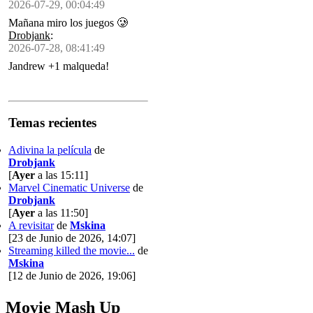
2026-07-29, 00:04:49
Mañana miro los juegos 🥲
Drobjank
:
2026-07-28, 08:41:49
Jandrew +1 malqueda!
Temas recientes
Adivina la película
de
Drobjank
[
Ayer
a las 15:11]
Marvel Cinematic Universe
de
Drobjank
[
Ayer
a las 11:50]
A revisitar
de
Mskina
[23 de Junio de 2026, 14:07]
Streaming killed the movie...
de
Mskina
[12 de Junio de 2026, 19:06]
Movie Mash Up