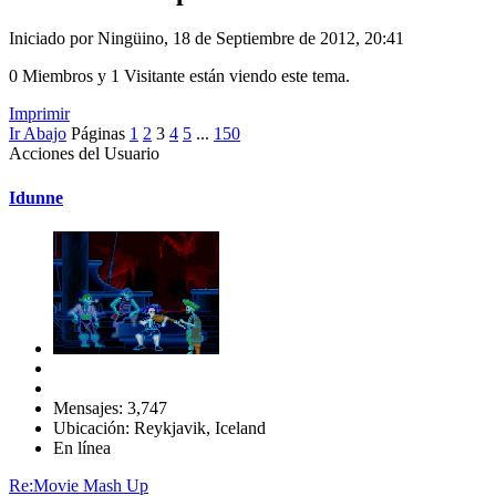
Iniciado por Ningüino, 18 de Septiembre de 2012, 20:41
0 Miembros y 1 Visitante están viendo este tema.
Imprimir
Ir Abajo
Páginas
1
2
3
4
5
...
150
Acciones del Usuario
Idunne
Mensajes: 3,747
Ubicación: Reykjavik, Iceland
En línea
Re:Movie Mash Up