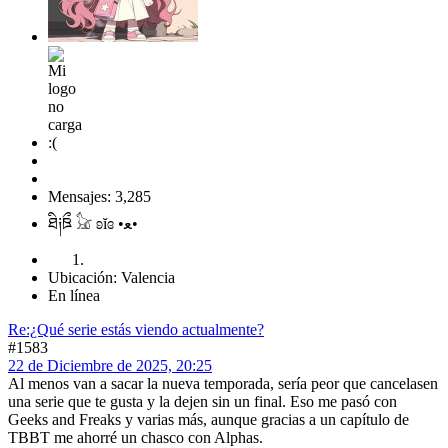
Mensajes: 3,285
ཐི༏ཋྀ 𓃠 ʚĭɞ •ﻌ•
Ubicación: Valencia
En línea
Re:¿Qué serie estás viendo actualmente?
#1583
22 de Diciembre de 2025, 20:25
Al menos van a sacar la nueva temporada, sería peor que cancelasen
una serie que te gusta y la dejen sin un final. Eso me pasó con
Geeks and Freaks y varias más, aunque gracias a un capítulo de
TBBT me ahorré un chasco con Alphas.