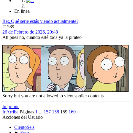
En línea
Re:¿Qué serie estás viendo actualmente?
#1589
26 de Febrero de 2026, 20:48
Ah pues no, cuando esté toda ya la pirateo
Sorry but you are not allowed to view spoiler contents.
Imprimir
Ir Arriba
Páginas
1
...
157
158
159
160
Acciones del Usuario
CientoSeis
►
Foro