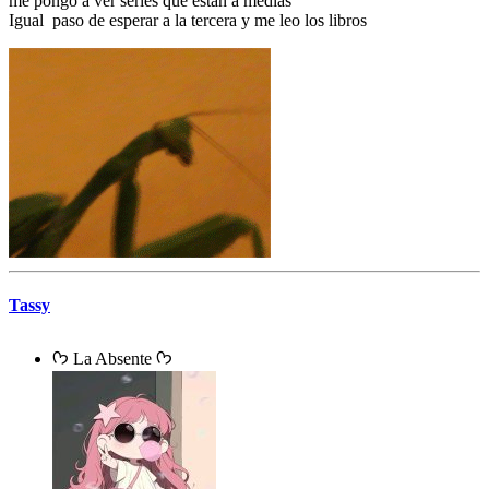
me pongo a ver series que están a medias
Igual paso de esperar a la tercera y me leo los libros
Tassy
ᡣ𐭩 La Absente ᡣ𐭩