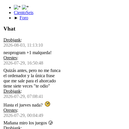
CientoSeis
►
Foro
Vhat
Drobjank
:
2026-08-03, 11:13:10
neoprogram +1 malqueda!
Orestes
:
2026-07-29, 16:50:48
Quizás antes, pero no me funca
el ordenador y la única frase
que me sale para el ahorcado
tiene siete veces "te odio"
Drobjank
:
2026-07-29, 07:08:41
Hasta el jueves nada?
Orestes
:
2026-07-29, 00:04:49
Mañana miro los juegos 🥲
Drobjank
: