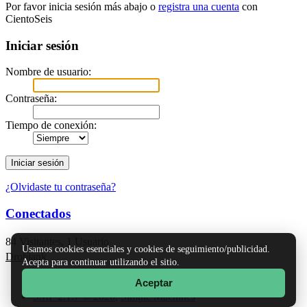
Por favor inicia sesión más abajo o
registra una cuenta
con
CientoSeis
Iniciar sesión
Nombre de usuario:
Contraseña:
Tiempo de conexión:
¿Olvidaste tu contraseña?
Conectados
84 Visitantes, 1 Usuario
Usamos cookies esenciales y cookies de seguimiento/publicidad.
Drobjank
Acepta para continuar utilizando el sitio.
Aceptar
TinyPortal
|
Ayuda
|
Reglas y Términos
|
Ir Arriba ▲
SMF 2.1.7 © 2026
,
Simple Machines