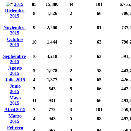
2015
85
15,880
44
101
6,755
Diciembre
8
1,826
2
66
706,
2015
Noviembre
9
2,200
2
81
737,
2015
Octubre
10
1,444
2
63
790,
2015
Septiembre
10
3,218
7
63
591,
2015
Agosto
5
1,078
2
58
443,
2015
Julio 2015
4
1,377
6
65
426,
Junio
3
543
5
66
442,
2015
Mayo
11
931
3
66
493,
2015
Abril 2015
7
772
3
101
559,
Marzo
4
943
5
88
497,
2015
Febrero
4
662
3
94
550,