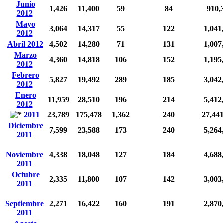
Junio
1,426
11,400
59
84
910,
2012
Mayo
3,064
14,317
55
122
1,041
2012
Abril 2012
4,502
14,280
71
131
1,007
Marzo
4,360
14,818
106
152
1,195
2012
Febrero
5,827
19,492
289
185
3,042
2012
Enero
11,959
28,510
196
214
5,412
2012
2011
23,789
175,478
1,362
240
27,44
Diciembre
7,599
23,588
173
240
5,264
2011
Noviembre
4,338
18,048
127
184
4,688
2011
Octubre
2,335
11,800
107
142
3,003
2011
Septiembre
2,271
16,422
160
191
2,870
2011