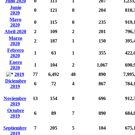
Julio 2020
0
113
1
207
1,233
Junio
0
121
0
204
810,
2020
Mayo
0
115
0
235
919,
2020
Abril 2020
2
109
2
201
796,
Marzo
2
187
1
150
395,
2020
Febrero
1
63
1
355
422,
2020
Enero
1
104
2
1,067
690,
2020
2019
77
6,492
48
890
7,995
Diciembre
6
72
4
867
784,
2019
Noviembre
13
154
8
696
912,
2019
Octubre
6
89
7
890
684,
2019
Septiembre
7
205
5
104
675,
2019