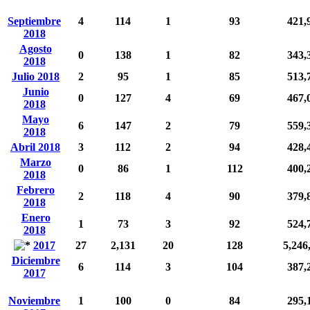
Septiembre
4
114
1
93
421,
2018
Agosto
0
138
1
82
343,
2018
Julio 2018
2
95
1
85
513,
Junio
0
127
4
69
467,
2018
Mayo
6
147
2
79
559,
2018
Abril 2018
3
112
2
94
428,
Marzo
0
86
1
112
400,
2018
Febrero
2
118
4
90
379,
2018
Enero
1
73
3
92
524,
2018
2017
27
2,131
20
128
5,246
Diciembre
6
114
3
104
387,
2017
Noviembre
1
100
0
84
295,