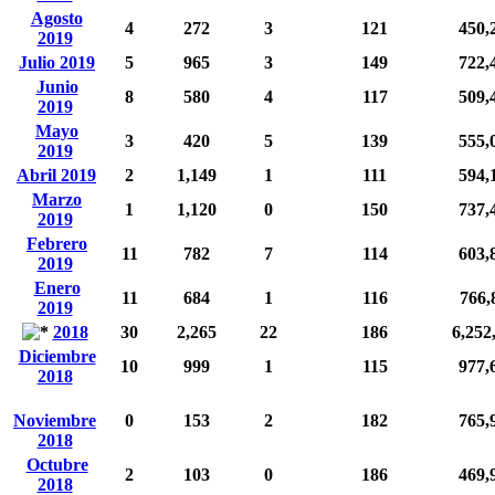
Agosto
4
272
3
121
450,
2019
Julio 2019
5
965
3
149
722,
Junio
8
580
4
117
509,
2019
Mayo
3
420
5
139
555,
2019
Abril 2019
2
1,149
1
111
594,
Marzo
1
1,120
0
150
737,
2019
Febrero
11
782
7
114
603,
2019
Enero
11
684
1
116
766,
2019
2018
30
2,265
22
186
6,252
Diciembre
10
999
1
115
977,
2018
Noviembre
0
153
2
182
765,
2018
Octubre
2
103
0
186
469,
2018