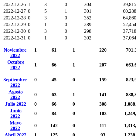
2022-12-26
1
3
0
304
39,81
2022-12-27
0
5
1
301
60,28
2022-12-28
0
3
0
352
64,86
2022-12-29
0
1
0
289
52,45
2022-12-30
0
3
0
298
37,71
2022-12-31
0
1
0
302
37,06
Noviembre
1
61
1
220
701,
2022
Octubre
1
66
1
207
663,
2022
Septiembre
0
45
0
159
823,
2022
Agosto
0
63
1
141
838,
2022
Julio 2022
0
66
0
308
1,088
Junio
0
84
0
103
1,249
2022
Mayo
0
142
0
111
1,313
2022
Abril 2022
1
125
0
93
1,238