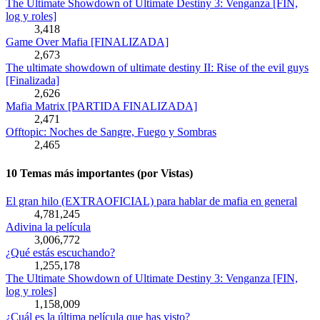
The Ultimate Showdown of Ultimate Destiny 3: Venganza [FIN,
log y roles]
3,418
Game Over Mafia [FINALIZADA]
2,673
The ultimate showdown of ultimate destiny II: Rise of the evil guys
[Finalizada]
2,626
Mafia Matrix [PARTIDA FINALIZADA]
2,471
Offtopic: Noches de Sangre, Fuego y Sombras
2,465
10 Temas más importantes (por Vistas)
El gran hilo (EXTRAOFICIAL) para hablar de mafia en general
4,781,245
Adivina la película
3,006,772
¿Qué estás escuchando?
1,255,178
The Ultimate Showdown of Ultimate Destiny 3: Venganza [FIN,
log y roles]
1,158,009
¿Cuál es la última película que has visto?