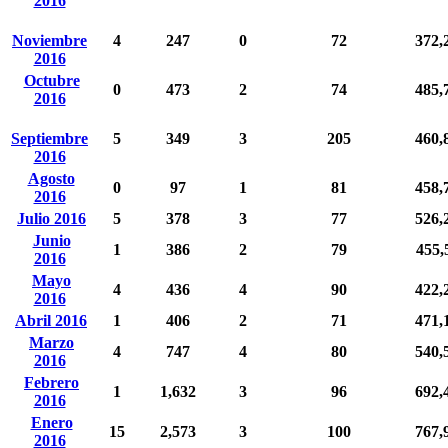
2016
Noviembre
4
247
0
72
372,
2016
Octubre
0
473
2
74
485,
2016
Septiembre
5
349
3
205
460,
2016
Agosto
0
97
1
81
458,
2016
Julio 2016
5
378
3
77
526,
Junio
1
386
2
79
455,
2016
Mayo
4
436
4
90
422,
2016
Abril 2016
1
406
2
71
471,
Marzo
4
747
4
80
540,
2016
Febrero
1
1,632
3
96
692,
2016
Enero
15
2,573
3
100
767,
2016