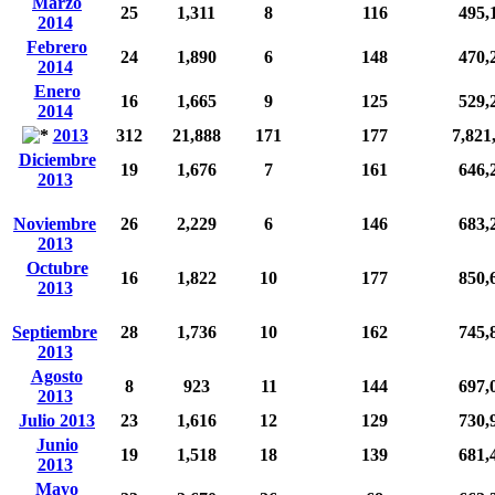
Marzo
25
1,311
8
116
495,
2014
Febrero
24
1,890
6
148
470,
2014
Enero
16
1,665
9
125
529,
2014
2013
312
21,888
171
177
7,821
Diciembre
19
1,676
7
161
646,
2013
Noviembre
26
2,229
6
146
683,
2013
Octubre
16
1,822
10
177
850,
2013
Septiembre
28
1,736
10
162
745,
2013
Agosto
8
923
11
144
697,
2013
Julio 2013
23
1,616
12
129
730,
Junio
19
1,518
18
139
681,
2013
Mayo