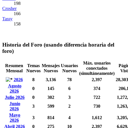
198
Crosher
166
Tassy
158
Historia del Foro (usando diferencia horaria del
foro)
Máx. usuarios
Resumen
Temas
Mensajes
Usuarios
Pági
conectados
Mensual
Nuevos
Nuevos
Nuevos
Vist
(simultáneamente)
2026
8
3,136
78
2,397
28,30
Agosto
0
145
6
374
206,
2026
Julio 2026
0
302
3
722
1,272
Junio
3
599
2
730
1,263
2026
Mayo
3
814
4
1,612
3,205
2026
Abril 2026
0
275
10
2,397
6,629