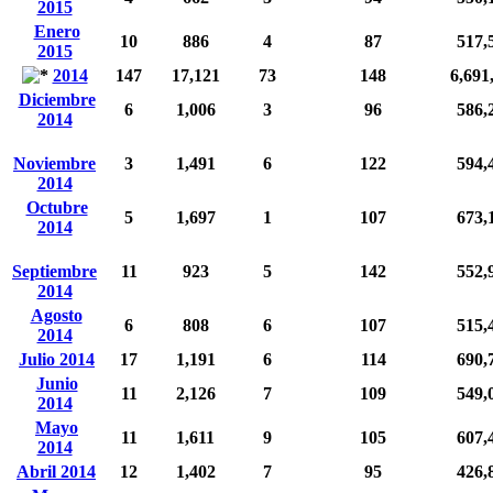
2015
Enero
10
886
4
87
517,
2015
2014
147
17,121
73
148
6,691
Diciembre
6
1,006
3
96
586,
2014
Noviembre
3
1,491
6
122
594,
2014
Octubre
5
1,697
1
107
673,
2014
Septiembre
11
923
5
142
552,
2014
Agosto
6
808
6
107
515,
2014
Julio 2014
17
1,191
6
114
690,
Junio
11
2,126
7
109
549,
2014
Mayo
11
1,611
9
105
607,
2014
Abril 2014
12
1,402
7
95
426,