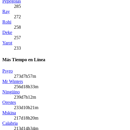
Pepegolas
285
Ray
272
Rohi
258
Deke
257
Yarot
233
Más Tiempo en Línea
Psyro
273d7h57m
Mr Winters
256d18h33m
Ningüino
239d7h12m
Orestes
233d10h21m
Mskina
217d18h20m
Calabria
213d14h34m