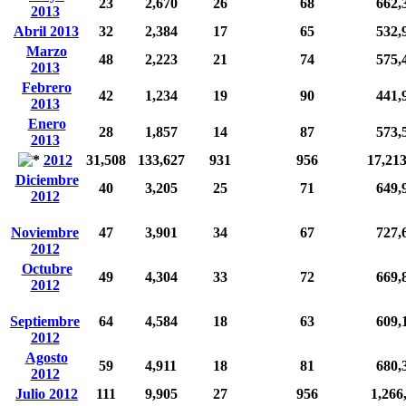
23
2,670
26
68
662,
2013
Abril 2013
32
2,384
17
65
532,
Marzo
48
2,223
21
74
575,
2013
Febrero
42
1,234
19
90
441,
2013
Enero
28
1,857
14
87
573,
2013
2012
31,508
133,627
931
956
17,21
Diciembre
40
3,205
25
71
649,
2012
Noviembre
47
3,901
34
67
727,
2012
Octubre
49
4,304
33
72
669,
2012
Septiembre
64
4,584
18
63
609,
2012
Agosto
59
4,911
18
81
680,
2012
Julio 2012
111
9,905
27
956
1,266