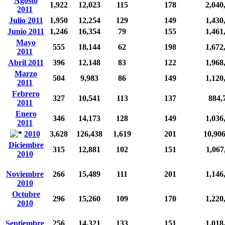
Agosto
1,922
12,023
115
178
2,040
2011
Julio 2011
1,950
12,254
129
149
1,430
Junio 2011
1,246
16,354
79
155
1,461
Mayo
555
18,144
62
198
1,672
2011
Abril 2011
396
12,148
83
122
1,968
Marzo
504
9,983
86
149
1,120
2011
Febrero
327
10,541
113
137
884,
2011
Enero
346
14,173
128
149
1,036
2011
2010
3,628
126,438
1,619
201
10,90
Diciembre
315
12,881
102
151
1,067
2010
Noviembre
266
15,489
111
201
1,146
2010
Octubre
296
15,260
109
170
1,220
2010
Septiembre
256
14,321
133
151
1,018