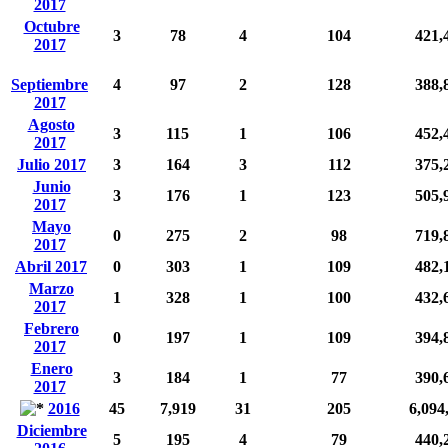
2017
Octubre
3
78
4
104
421,
2017
Septiembre
4
97
2
128
388,
2017
Agosto
3
115
1
106
452,
2017
Julio 2017
3
164
3
112
375,
Junio
3
176
1
123
505,
2017
Mayo
0
275
2
98
719,
2017
Abril 2017
0
303
1
109
482,
Marzo
1
328
1
100
432,
2017
Febrero
0
197
1
109
394,
2017
Enero
3
184
1
77
390,
2017
2016
45
7,919
31
205
6,094
Diciembre
5
195
4
79
440,