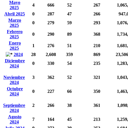
Mayo
4
666
52
267
1,065
2025
Abril 2025
0
287
47
266
947,
Marzo
0
279
59
293
1,076
2025
Febrero
0
290
89
368
1,734
2025
Enero
1
276
51
210
1,681
2025
2024
28
2,608
359
869
23,50
Diciembre
0
330
54
235
1,283
2024
Noviembre
3
362
52
321
1,043
2024
Octubre
0
227
66
350
1,463
2024
Septiembre
2
266
38
361
1,098
2024
Agosto
7
164
45
213
1,259
2024