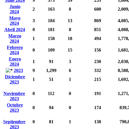
Julio 2024
9
373
39
253
1,684
Junio
2
163
8
600
2,009
2024
Mayo
3
184
13
869
4,085
2024
Abril 2024
0
181
8
851
4,088
Marzo
1
158
18
494
1,778
2024
Febrero
0
109
15
156
1,681
2024
Enero
1
91
3
230
2,030
2024
2023
9
1,299
6
332
8,588
Diciembre
1
51
1
215
1,692
2023
Noviembre
0
112
0
191
1,271
2023
Octubre
0
94
0
174
839,
2023
Septiembre
0
81
1
138
790,
2023