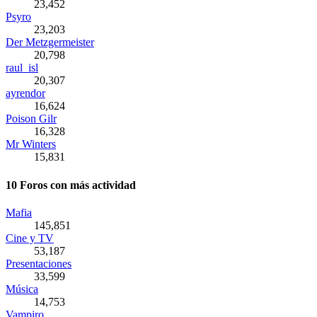
23,452
Psyro
23,203
Der Metzgermeister
20,798
raul_isl
20,307
ayrendor
16,624
Poison Gilr
16,328
Mr Winters
15,831
10 Foros con más actividad
Mafia
145,851
Cine y TV
53,187
Presentaciones
33,599
Música
14,753
Vampiro