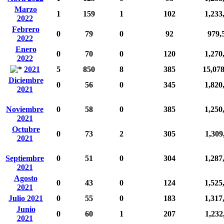
Marzo
1
159
1
102
1,233
2022
Febrero
0
79
0
92
979,
2022
Enero
0
70
0
120
1,270
2022
2021
5
850
8
385
15,07
Diciembre
0
56
0
345
1,820
2021
Noviembre
0
58
0
385
1,250
2021
Octubre
0
73
2
305
1,309
2021
Septiembre
0
51
0
304
1,287
2021
Agosto
0
43
0
124
1,525
2021
Julio 2021
0
55
0
183
1,317
Junio
0
60
1
207
1,232
2021