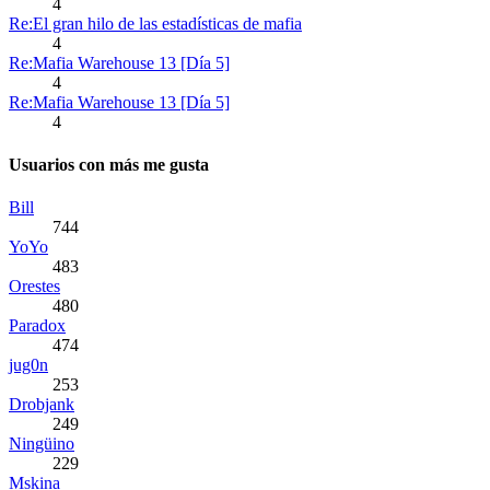
4
Re:El gran hilo de las estadísticas de mafia
4
Re:Mafia Warehouse 13 [Día 5]
4
Re:Mafia Warehouse 13 [Día 5]
4
Usuarios con más me gusta
Bill
744
YoYo
483
Orestes
480
Paradox
474
jug0n
253
Drobjank
249
Ningüino
229
Mskina