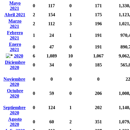
Mayo
0
117
0
171
1,330
2021
Abril 2021
2
154
1
175
1,123
Marzo
2
112
3
196
1,021
2021
Febrero
1
24
1
191
970,
2021
Enero
0
47
0
191
890,
2021
2020
6
1,089
10
1,067
9,062
Diciembre
0
34
0
185
565,
2020
Noviembre
0
0
0
0
2
2020
Octubre
0
59
0
206
1,008
2020
Septiembre
0
124
1
202
1,140
2020
Agosto
0
60
2
351
1,079
2020