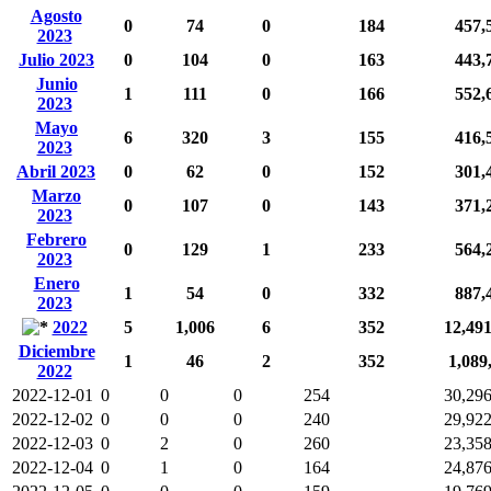
Agosto
0
74
0
184
457,
2023
Julio 2023
0
104
0
163
443,
Junio
1
111
0
166
552,
2023
Mayo
6
320
3
155
416,
2023
Abril 2023
0
62
0
152
301,
Marzo
0
107
0
143
371,
2023
Febrero
0
129
1
233
564,
2023
Enero
1
54
0
332
887,
2023
2022
5
1,006
6
352
12,49
Diciembre
1
46
2
352
1,089
2022
2022-12-01
0
0
0
254
30,29
2022-12-02
0
0
0
240
29,92
2022-12-03
0
2
0
260
23,35
2022-12-04
0
1
0
164
24,87