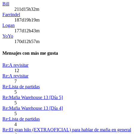
Bill
211d15h32m
Faerindel
187d19h19m
Logan
177d12h43m
YoYo
170d12h57m
Mensajes con más me gusta
Re:A revisitar
12
Re:A revisitar
7
Re:Lista de partidas
5
Re:Mafia Warehouse 13 [Día 5]
5
Re:Mafia Warehouse 13 [Día 4]
5
Re:Lista de partidas
4
Re:El gran hilo (EXTRAOFICIAL) para hablar de mafia en general