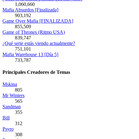
1,060,660
Mafia Absurdos [Finalizada]
903,192
Game Over Mafia [FINALIZADA]
855,509
Game of Thrones (Ritmo USA)
839,747
¿Qué serie estás viendo actualmente?
751,101
Mafia Warehouse 13 [Día 5]
733,787
Principales Creadores de Temas
Mskina
805
Mr Winters
565
Sandman
355
Bill
312
Psyro
308