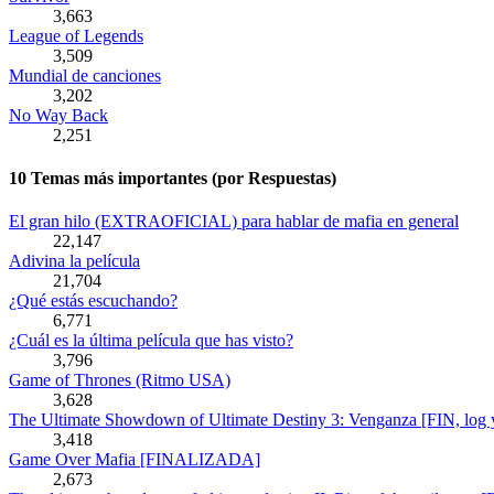
3,663
League of Legends
3,509
Mundial de canciones
3,202
No Way Back
2,251
10 Temas más importantes (por Respuestas)
El gran hilo (EXTRAOFICIAL) para hablar de mafia en general
22,147
Adivina la película
21,704
¿Qué estás escuchando?
6,771
¿Cuál es la última película que has visto?
3,796
Game of Thrones (Ritmo USA)
3,628
The Ultimate Showdown of Ultimate Destiny 3: Venganza [FIN, log y
3,418
Game Over Mafia [FINALIZADA]
2,673