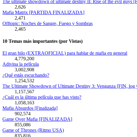
The ultimate showdown of ultimate destiny II: Rise of the evil guys [
2,626
Mafia Matrix [PARTIDA FINALIZADA]
2,471
Offtopic: Noches de Sangre, Fuego y Sombras
2,465
10 Temas más importantes (por Vistas)
El gran hilo (EXTRAOFICIAL) para hablar de mafia en general
4,779,200
Adivina la película
3,002,908
¿Qué estás escuchando?
1,254,532
The Ultimate Showdown of Ultimate Destiny 3: Venganza [FIN, log y
1,157,567
¿Cuál es la última película que has visto?
1,058,163
Mafia Absurdos [Finalizada]
902,574
Game Over Mafia [FINALIZADA]
855,086
Game of Thrones (Ritmo USA)
835,816