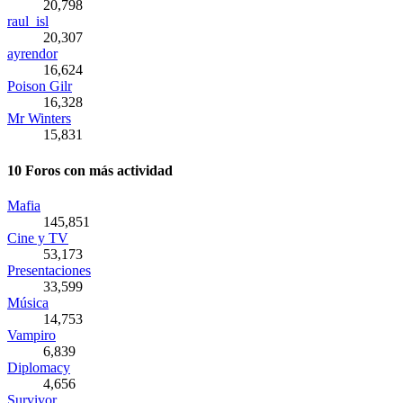
20,798
raul_isl
20,307
ayrendor
16,624
Poison Gilr
16,328
Mr Winters
15,831
10 Foros con más actividad
Mafia
145,851
Cine y TV
53,173
Presentaciones
33,599
Música
14,753
Vampiro
6,839
Diplomacy
4,656
Survivor