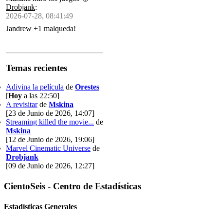
Drobjank
:
2026-07-28, 08:41:49
Jandrew +1 malqueda!
Temas recientes
Adivina la película
de
Orestes
[
Hoy
a las 22:50]
A revisitar
de
Mskina
[23 de Junio de 2026, 14:07]
Streaming killed the movie...
de
Mskina
[12 de Junio de 2026, 19:06]
Marvel Cinematic Universe
de
Drobjank
[09 de Junio de 2026, 12:27]
CientoSeis - Centro de Estadísticas
Estadísticas Generales