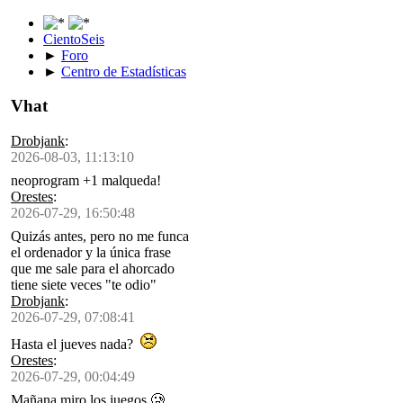
CientoSeis
►
Foro
►
Centro de Estadísticas
Vhat
Drobjank
:
2026-08-03, 11:13:10
neoprogram +1 malqueda!
Orestes
:
2026-07-29, 16:50:48
Quizás antes, pero no me funca
el ordenador y la única frase
que me sale para el ahorcado
tiene siete veces "te odio"
Drobjank
:
2026-07-29, 07:08:41
Hasta el jueves nada?
Orestes
:
2026-07-29, 00:04:49
Mañana miro los juegos 🥲