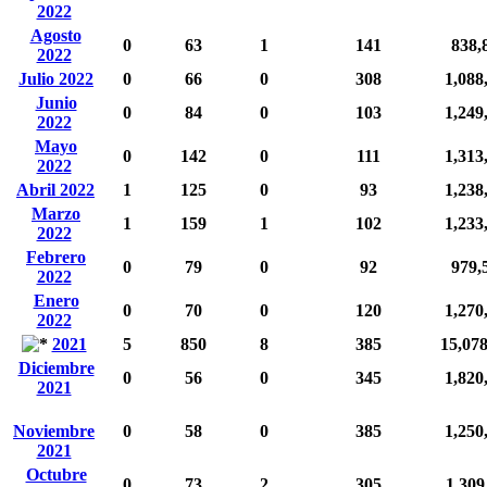
2022
Agosto
0
63
1
141
838,
2022
Julio 2022
0
66
0
308
1,088
Junio
0
84
0
103
1,249
2022
Mayo
0
142
0
111
1,313
2022
Abril 2022
1
125
0
93
1,238
Marzo
1
159
1
102
1,233
2022
Febrero
0
79
0
92
979,
2022
Enero
0
70
0
120
1,270
2022
2021
5
850
8
385
15,07
Diciembre
0
56
0
345
1,820
2021
Noviembre
0
58
0
385
1,250
2021
Octubre
0
73
2
305
1,309