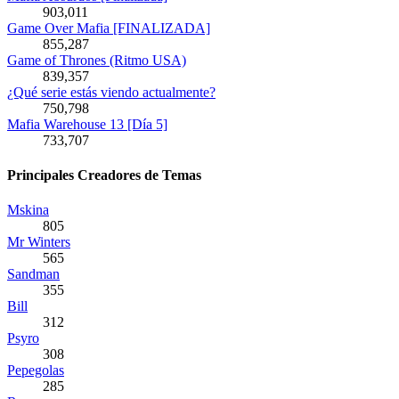
903,011
Game Over Mafia [FINALIZADA]
855,287
Game of Thrones (Ritmo USA)
839,357
¿Qué serie estás viendo actualmente?
750,798
Mafia Warehouse 13 [Día 5]
733,707
Principales Creadores de Temas
Mskina
805
Mr Winters
565
Sandman
355
Bill
312
Psyro
308
Pepegolas
285