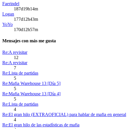
Faerindel
187d19h14m
Logan
177d12h43m
YoYo
170d12h57m
Mensajes con más me gusta
Re:A revisitar
12
Re:A revisitar
7
Re:Lista de partidas
5
Re:Mafia Warehouse 13 [Día 5]
5
Re:Mafia Warehouse 13 [Día 4]
5
Re:Lista de partidas
4
Re:El gran hilo (EXTRAOFICIAL) para hablar de mafia en general
4
Re:El gran hilo de las estadísticas de mafia