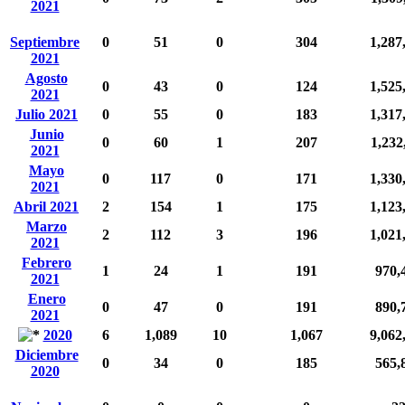
2021
Septiembre
0
51
0
304
1,287
2021
Agosto
0
43
0
124
1,525
2021
Julio 2021
0
55
0
183
1,317
Junio
0
60
1
207
1,232
2021
Mayo
0
117
0
171
1,330
2021
Abril 2021
2
154
1
175
1,123
Marzo
2
112
3
196
1,021
2021
Febrero
1
24
1
191
970,
2021
Enero
0
47
0
191
890,
2021
2020
6
1,089
10
1,067
9,062
Diciembre
0
34
0
185
565,
2020