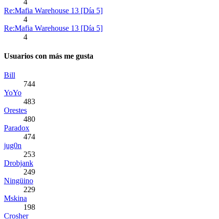
4
Re:Mafia Warehouse 13 [Día 5]
4
Re:Mafia Warehouse 13 [Día 5]
4
Usuarios con más me gusta
Bill
744
YoYo
483
Orestes
480
Paradox
474
jug0n
253
Drobjank
249
Ningüino
229
Mskina
198
Crosher