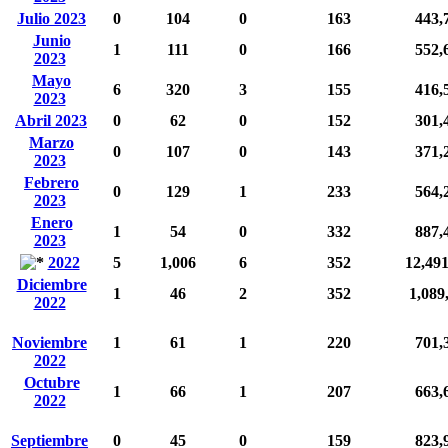
Julio 2023
0
104
0
163
443,
Junio
1
111
0
166
552,
2023
Mayo
6
320
3
155
416,
2023
Abril 2023
0
62
0
152
301,
Marzo
0
107
0
143
371,
2023
Febrero
0
129
1
233
564,
2023
Enero
1
54
0
332
887,
2023
2022
5
1,006
6
352
12,49
Diciembre
1
46
2
352
1,089
2022
Noviembre
1
61
1
220
701,
2022
Octubre
1
66
1
207
663,
2022
Septiembre
0
45
0
159
823,