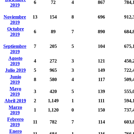
6
72
4
867
784,
2019
Noviembre
13
154
8
696
912,
2019
Octubre
6
89
7
890
684,
2019
Septiembre
7
205
5
104
675,
2019
Agosto
4
272
3
121
450,
2019
Julio 2019
5
965
3
149
722,
Junio
8
580
4
117
509,
2019
Mayo
3
420
5
139
555,
2019
Abril 2019
2
1,149
1
111
594,
Marzo
1
1,120
0
150
737,
2019
Febrero
11
782
7
114
603,
2019
Enero
11
684
1
116
766,