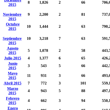
Diciembre
8
1,826
2
66
706,
2015
Noviembre
9
2,200
2
81
737,
2015
Octubre
10
1,444
2
63
790,
2015
Septiembre
10
3,218
7
63
591,
2015
Agosto
5
1,078
2
58
443,
2015
Julio 2015
4
1,377
6
65
426,
Junio
3
543
5
66
442,
2015
Mayo
11
931
3
66
493,
2015
Abril 2015
7
772
3
101
559,
Marzo
4
943
5
88
497,
2015
Febrero
4
662
3
94
550,
2015
Enero