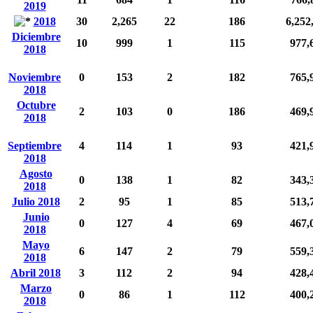
2019
2018
30
2,265
22
186
6,252
Diciembre
10
999
1
115
977,
2018
Noviembre
0
153
2
182
765,
2018
Octubre
2
103
0
186
469,
2018
Septiembre
4
114
1
93
421,
2018
Agosto
0
138
1
82
343,
2018
Julio 2018
2
95
1
85
513,
Junio
0
127
4
69
467,
2018
Mayo
6
147
2
79
559,
2018
Abril 2018
3
112
2
94
428,
Marzo
0
86
1
112
400,
2018