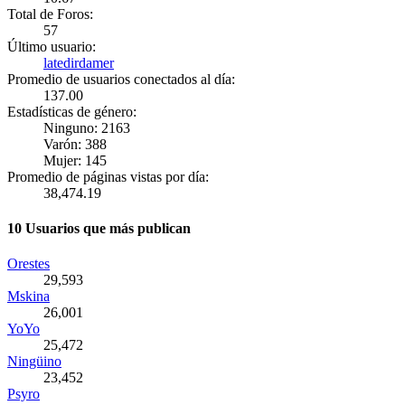
Total de Foros:
57
Último usuario:
latedirdamer
Promedio de usuarios conectados al día:
137.00
Estadísticas de género:
Ninguno: 2163
Varón: 388
Mujer: 145
Promedio de páginas vistas por día:
38,474.19
10 Usuarios que más publican
Orestes
29,593
Mskina
26,001
YoYo
25,472
Ningüino
23,452
Psyro