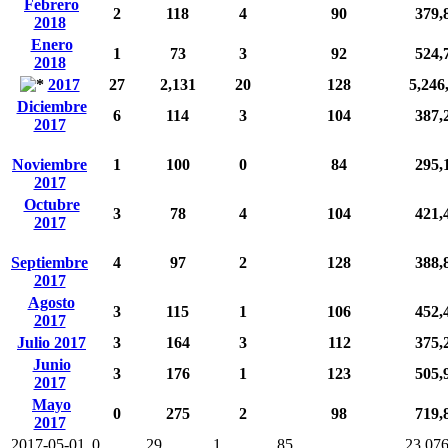
Febrero
2
118
4
90
379,
2018
Enero
1
73
3
92
524,
2018
2017
27
2,131
20
128
5,246
Diciembre
6
114
3
104
387,
2017
Noviembre
1
100
0
84
295,
2017
Octubre
3
78
4
104
421,
2017
Septiembre
4
97
2
128
388,
2017
Agosto
3
115
1
106
452,
2017
Julio 2017
3
164
3
112
375,
Junio
3
176
1
123
505,
2017
Mayo
0
275
2
98
719,
2017
2017-05-01
0
29
1
85
23,07