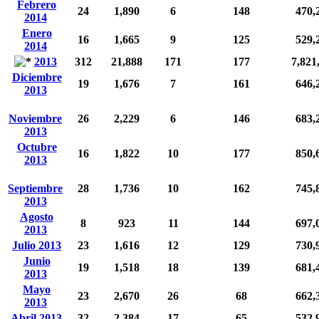
Febrero
24
1,890
6
148
470,
2014
Enero
16
1,665
9
125
529,
2014
2013
312
21,888
171
177
7,821
Diciembre
19
1,676
7
161
646,
2013
Noviembre
26
2,229
6
146
683,
2013
Octubre
16
1,822
10
177
850,
2013
Septiembre
28
1,736
10
162
745,
2013
Agosto
8
923
11
144
697,
2013
Julio 2013
23
1,616
12
129
730,
Junio
19
1,518
18
139
681,
2013
Mayo
23
2,670
26
68
662,
2013
Abril 2013
32
2,384
17
65
532,