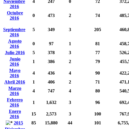
Noviembre
4
247
0
72
372,
2016
Octubre
0
473
2
74
485,
2016
Septiembre
5
349
3
205
460,
2016
Agosto
0
97
1
81
458,
2016
Julio 2016
5
378
3
77
526,
Junio
1
386
2
79
455,
2016
Mayo
4
436
4
90
422,
2016
Abril 2016
1
406
2
71
471,
Marzo
4
747
4
80
540,
2016
Febrero
1
1,632
3
96
692,
2016
Enero
15
2,573
3
100
767,
2016
2015
85
15,880
44
101
6,755