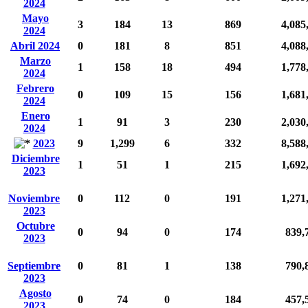
2024
Mayo
3
184
13
869
4,085
2024
Abril 2024
0
181
8
851
4,088
Marzo
1
158
18
494
1,778
2024
Febrero
0
109
15
156
1,681
2024
Enero
1
91
3
230
2,030
2024
2023
9
1,299
6
332
8,588
Diciembre
1
51
1
215
1,692
2023
Noviembre
0
112
0
191
1,271
2023
Octubre
0
94
0
174
839,
2023
Septiembre
0
81
1
138
790,
2023
Agosto
0
74
0
184
457,
2023