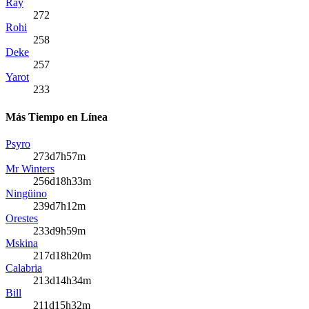
Ray
272
Rohi
258
Deke
257
Yarot
233
Más Tiempo en Línea
Psyro
273d7h57m
Mr Winters
256d18h33m
Ningüino
239d7h12m
Orestes
233d9h59m
Mskina
217d18h20m
Calabria
213d14h34m
Bill
211d15h32m