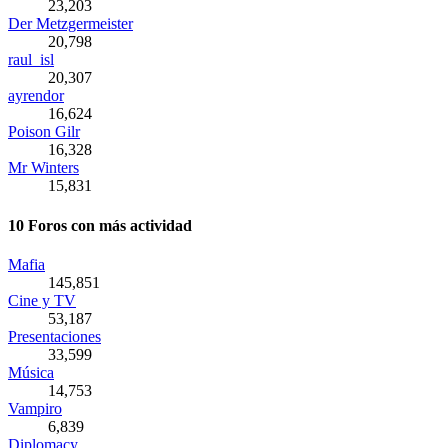
23,203
Der Metzgermeister
20,798
raul_isl
20,307
ayrendor
16,624
Poison Gilr
16,328
Mr Winters
15,831
10 Foros con más actividad
Mafia
145,851
Cine y TV
53,187
Presentaciones
33,599
Música
14,753
Vampiro
6,839
Diplomacy