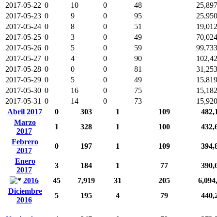
2017-05-22
0
10
0
48
25,89
2017-05-23
0
9
0
95
25,95
2017-05-24
0
8
0
51
19,01
2017-05-25
0
3
0
49
70,02
2017-05-26
0
5
0
59
99,73
2017-05-27
0
4
0
90
102,4
2017-05-28
0
0
0
81
31,25
2017-05-29
0
5
0
49
15,81
2017-05-30
0
16
0
75
15,18
2017-05-31
0
14
0
73
15,92
Abril 2017
0
303
1
109
482,
Marzo
1
328
1
100
432,
2017
Febrero
0
197
1
109
394,
2017
Enero
3
184
1
77
390,
2017
2016
45
7,919
31
205
6,094
Diciembre
5
195
4
79
440,
2016