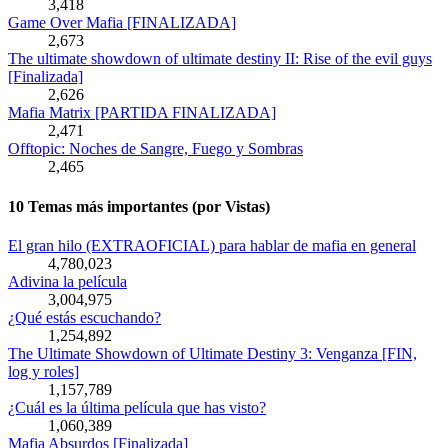
3,418
Game Over Mafia [FINALIZADA]
2,673
The ultimate showdown of ultimate destiny II: Rise of the evil guys
[Finalizada]
2,626
Mafia Matrix [PARTIDA FINALIZADA]
2,471
Offtopic: Noches de Sangre, Fuego y Sombras
2,465
10 Temas más importantes (por Vistas)
El gran hilo (EXTRAOFICIAL) para hablar de mafia en general
4,780,023
Adivina la película
3,004,975
¿Qué estás escuchando?
1,254,892
The Ultimate Showdown of Ultimate Destiny 3: Venganza [FIN,
log y roles]
1,157,789
¿Cuál es la última película que has visto?
1,060,389
Mafia Absurdos [Finalizada]