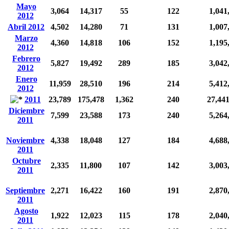
Mayo
3,064
14,317
55
122
1,041
2012
Abril 2012
4,502
14,280
71
131
1,007
Marzo
4,360
14,818
106
152
1,195
2012
Febrero
5,827
19,492
289
185
3,042
2012
Enero
11,959
28,510
196
214
5,412
2012
2011
23,789
175,478
1,362
240
27,44
Diciembre
7,599
23,588
173
240
5,264
2011
Noviembre
4,338
18,048
127
184
4,688
2011
Octubre
2,335
11,800
107
142
3,003
2011
Septiembre
2,271
16,422
160
191
2,870
2011
Agosto
1,922
12,023
115
178
2,040
2011