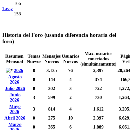
166
Tassy
158
Historia del Foro (usando diferencia horaria del
foro)
Máx. usuarios
Resumen
Temas
Mensajes
Usuarios
Pági
conectados
Mensual
Nuevos
Nuevos
Nuevos
Vist
(simultáneamente)
2026
8
3,135
76
2,397
28,26
Agosto
0
144
4
374
166,
2026
Julio 2026
0
302
3
722
1,272
Junio
3
599
2
730
1,263
2026
Mayo
3
814
4
1,612
3,205
2026
Abril 2026
0
275
10
2,397
6,629
Marzo
0
365
6
1,889
6,061
2026