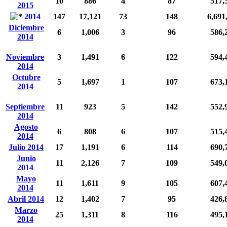
10
886
4
87
517,
2015
2014
147
17,121
73
148
6,691
Diciembre
6
1,006
3
96
586,
2014
Noviembre
3
1,491
6
122
594,
2014
Octubre
5
1,697
1
107
673,
2014
Septiembre
11
923
5
142
552,
2014
Agosto
6
808
6
107
515,
2014
Julio 2014
17
1,191
6
114
690,
Junio
11
2,126
7
109
549,
2014
Mayo
11
1,611
9
105
607,
2014
Abril 2014
12
1,402
7
95
426,
Marzo
25
1,311
8
116
495,
2014