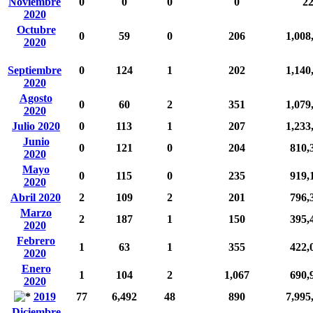
Noviembre
0
0
0
0
2
2020
Octubre
0
59
0
206
1,008
2020
Septiembre
0
124
1
202
1,140
2020
Agosto
0
60
2
351
1,079
2020
Julio 2020
0
113
1
207
1,233
Junio
0
121
0
204
810,
2020
Mayo
0
115
0
235
919,
2020
Abril 2020
2
109
2
201
796,
Marzo
2
187
1
150
395,
2020
Febrero
1
63
1
355
422,
2020
Enero
1
104
2
1,067
690,
2020
2019
77
6,492
48
890
7,995
Diciembre