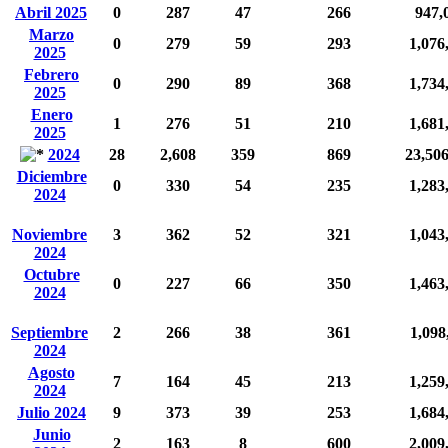
Abril 2025
0
287
47
266
947,
Marzo
0
279
59
293
1,076
2025
Febrero
0
290
89
368
1,734
2025
Enero
1
276
51
210
1,681
2025
2024
28
2,608
359
869
23,50
Diciembre
0
330
54
235
1,283
2024
Noviembre
3
362
52
321
1,043
2024
Octubre
0
227
66
350
1,463
2024
Septiembre
2
266
38
361
1,098
2024
Agosto
7
164
45
213
1,259
2024
Julio 2024
9
373
39
253
1,684
Junio
2
163
8
600
2,009