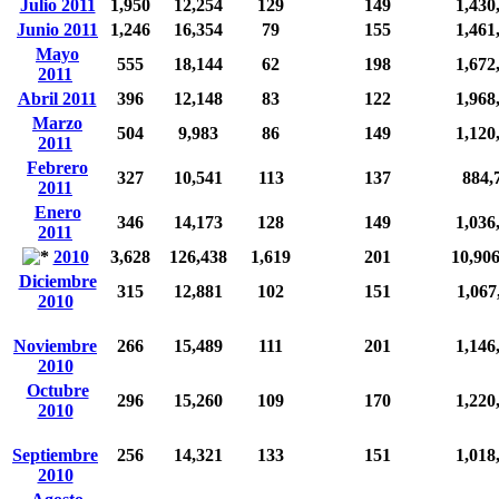
Julio 2011
1,950
12,254
129
149
1,430
Junio 2011
1,246
16,354
79
155
1,461
Mayo
555
18,144
62
198
1,672
2011
Abril 2011
396
12,148
83
122
1,968
Marzo
504
9,983
86
149
1,120
2011
Febrero
327
10,541
113
137
884,
2011
Enero
346
14,173
128
149
1,036
2011
2010
3,628
126,438
1,619
201
10,90
Diciembre
315
12,881
102
151
1,067
2010
Noviembre
266
15,489
111
201
1,146
2010
Octubre
296
15,260
109
170
1,220
2010
Septiembre
256
14,321
133
151
1,018
2010