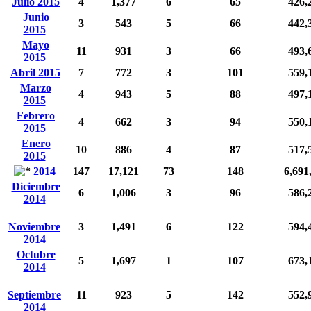
Julio 2015
4
1,377
6
65
426,
Junio
3
543
5
66
442,
2015
Mayo
11
931
3
66
493,
2015
Abril 2015
7
772
3
101
559,
Marzo
4
943
5
88
497,
2015
Febrero
4
662
3
94
550,
2015
Enero
10
886
4
87
517,
2015
2014
147
17,121
73
148
6,691
Diciembre
6
1,006
3
96
586,
2014
Noviembre
3
1,491
6
122
594,
2014
Octubre
5
1,697
1
107
673,
2014
Septiembre
11
923
5
142
552,
2014