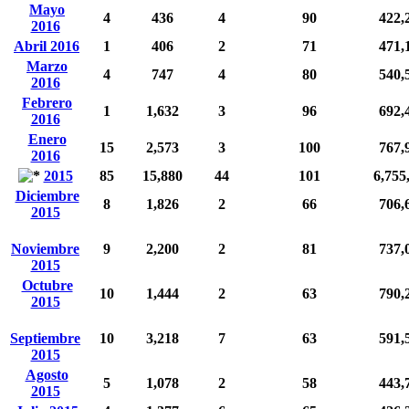
Mayo
4
436
4
90
422,
2016
Abril 2016
1
406
2
71
471,
Marzo
4
747
4
80
540,
2016
Febrero
1
1,632
3
96
692,
2016
Enero
15
2,573
3
100
767,
2016
2015
85
15,880
44
101
6,755
Diciembre
8
1,826
2
66
706,
2015
Noviembre
9
2,200
2
81
737,
2015
Octubre
10
1,444
2
63
790,
2015
Septiembre
10
3,218
7
63
591,
2015
Agosto
5
1,078
2
58
443,
2015