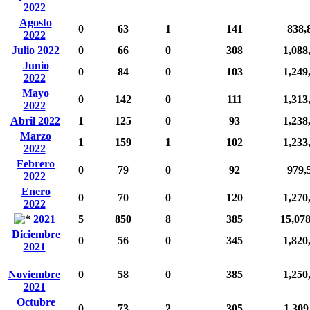
2022
Agosto
0
63
1
141
838,
2022
Julio 2022
0
66
0
308
1,088
Junio
0
84
0
103
1,249
2022
Mayo
0
142
0
111
1,313
2022
Abril 2022
1
125
0
93
1,238
Marzo
1
159
1
102
1,233
2022
Febrero
0
79
0
92
979,
2022
Enero
0
70
0
120
1,270
2022
2021
5
850
8
385
15,07
Diciembre
0
56
0
345
1,820
2021
Noviembre
0
58
0
385
1,250
2021
Octubre
0
73
2
305
1,309