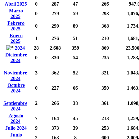
Abril 2025
0
287
47
266
947,
Marzo
0
279
59
293
1,076
2025
Febrero
0
290
89
368
1,734
2025
Enero
1
276
51
210
1,681
2025
2024
28
2,608
359
869
23,50
Diciembre
0
330
54
235
1,283
2024
Noviembre
3
362
52
321
1,043
2024
Octubre
0
227
66
350
1,463
2024
Septiembre
2
266
38
361
1,098
2024
Agosto
7
164
45
213
1,259
2024
Julio 2024
9
373
39
253
1,684
Junio
2
163
8
600
2,009