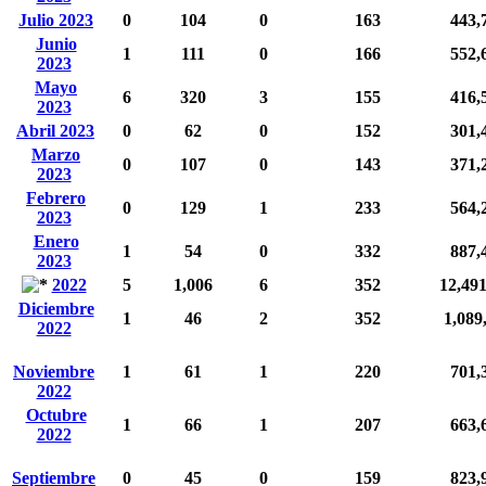
Julio 2023
0
104
0
163
443,
Junio
1
111
0
166
552,
2023
Mayo
6
320
3
155
416,
2023
Abril 2023
0
62
0
152
301,
Marzo
0
107
0
143
371,
2023
Febrero
0
129
1
233
564,
2023
Enero
1
54
0
332
887,
2023
2022
5
1,006
6
352
12,49
Diciembre
1
46
2
352
1,089
2022
Noviembre
1
61
1
220
701,
2022
Octubre
1
66
1
207
663,
2022
Septiembre
0
45
0
159
823,