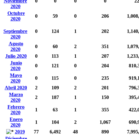
Noviembre
0
0
0
0
2
2020
Octubre
0
59
0
206
1,008
2020
Septiembre
0
124
1
202
1,140
2020
Agosto
0
60
2
351
1,079
2020
Julio 2020
0
113
1
207
1,233
Junio
0
121
0
204
810,
2020
Mayo
0
115
0
235
919,
2020
Abril 2020
2
109
2
201
796,
Marzo
2
187
1
150
395,
2020
Febrero
1
63
1
355
422,
2020
Enero
1
104
2
1,067
690,
2020
2019
77
6,492
48
890
7,995
Diciembre