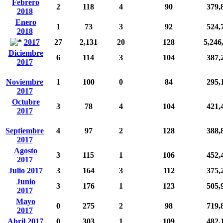
Febrero
2
118
4
90
379,
2018
Enero
1
73
3
92
524,
2018
2017
27
2,131
20
128
5,246
Diciembre
6
114
3
104
387,
2017
Noviembre
1
100
0
84
295,
2017
Octubre
3
78
4
104
421,
2017
Septiembre
4
97
2
128
388,
2017
Agosto
3
115
1
106
452,
2017
Julio 2017
3
164
3
112
375,
Junio
3
176
1
123
505,
2017
Mayo
0
275
2
98
719,
2017
Abril 2017
0
303
1
109
482,