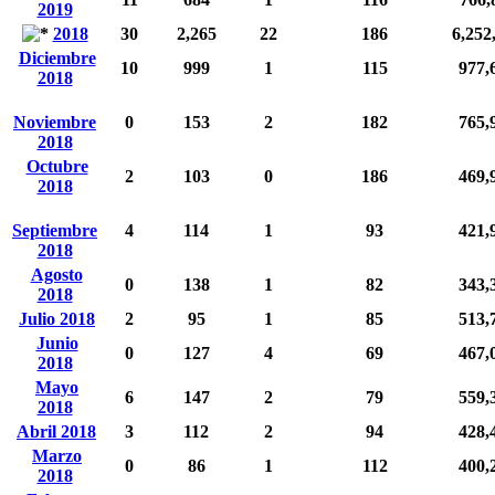
2019
2018
30
2,265
22
186
6,252
Diciembre
10
999
1
115
977,
2018
Noviembre
0
153
2
182
765,
2018
Octubre
2
103
0
186
469,
2018
Septiembre
4
114
1
93
421,
2018
Agosto
0
138
1
82
343,
2018
Julio 2018
2
95
1
85
513,
Junio
0
127
4
69
467,
2018
Mayo
6
147
2
79
559,
2018
Abril 2018
3
112
2
94
428,
Marzo
0
86
1
112
400,
2018