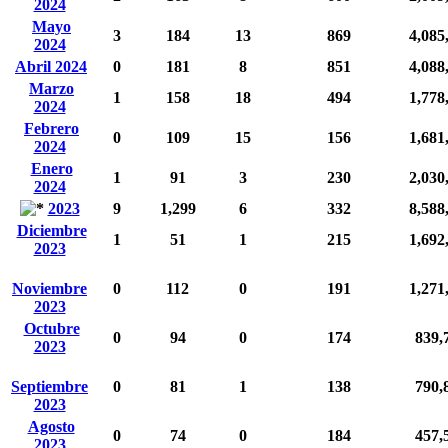
2024
Mayo
3
184
13
869
4,085
2024
Abril 2024
0
181
8
851
4,088
Marzo
1
158
18
494
1,778
2024
Febrero
0
109
15
156
1,681
2024
Enero
1
91
3
230
2,030
2024
2023
9
1,299
6
332
8,588
Diciembre
1
51
1
215
1,692
2023
Noviembre
0
112
0
191
1,271
2023
Octubre
0
94
0
174
839,
2023
Septiembre
0
81
1
138
790,
2023
Agosto
0
74
0
184
457,
2023