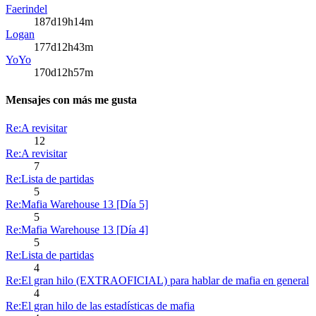
Faerindel
187d19h14m
Logan
177d12h43m
YoYo
170d12h57m
Mensajes con más me gusta
Re:A revisitar
12
Re:A revisitar
7
Re:Lista de partidas
5
Re:Mafia Warehouse 13 [Día 5]
5
Re:Mafia Warehouse 13 [Día 4]
5
Re:Lista de partidas
4
Re:El gran hilo (EXTRAOFICIAL) para hablar de mafia en general
4
Re:El gran hilo de las estadísticas de mafia