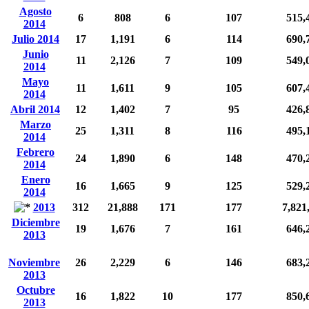
Agosto
6
808
6
107
515,
2014
Julio 2014
17
1,191
6
114
690,
Junio
11
2,126
7
109
549,
2014
Mayo
11
1,611
9
105
607,
2014
Abril 2014
12
1,402
7
95
426,
Marzo
25
1,311
8
116
495,
2014
Febrero
24
1,890
6
148
470,
2014
Enero
16
1,665
9
125
529,
2014
2013
312
21,888
171
177
7,821
Diciembre
19
1,676
7
161
646,
2013
Noviembre
26
2,229
6
146
683,
2013
Octubre
16
1,822
10
177
850,
2013