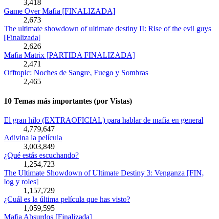
3,418
Game Over Mafia [FINALIZADA]
2,673
The ultimate showdown of ultimate destiny II: Rise of the evil guys
[Finalizada]
2,626
Mafia Matrix [PARTIDA FINALIZADA]
2,471
Offtopic: Noches de Sangre, Fuego y Sombras
2,465
10 Temas más importantes (por Vistas)
El gran hilo (EXTRAOFICIAL) para hablar de mafia en general
4,779,647
Adivina la película
3,003,849
¿Qué estás escuchando?
1,254,723
The Ultimate Showdown of Ultimate Destiny 3: Venganza [FIN,
log y roles]
1,157,729
¿Cuál es la última película que has visto?
1,059,595
Mafia Absurdos [Finalizada]