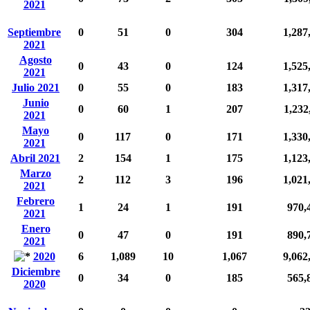
2021
Septiembre
0
51
0
304
1,287
2021
Agosto
0
43
0
124
1,525
2021
Julio 2021
0
55
0
183
1,317
Junio
0
60
1
207
1,232
2021
Mayo
0
117
0
171
1,330
2021
Abril 2021
2
154
1
175
1,123
Marzo
2
112
3
196
1,021
2021
Febrero
1
24
1
191
970,
2021
Enero
0
47
0
191
890,
2021
2020
6
1,089
10
1,067
9,062
Diciembre
0
34
0
185
565,
2020