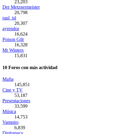
23,203
Der Metzgermeister
20,798
raul_isl
20,307
ayrendor
16,624
Poison Gilr
16,328
Mr Winters
15,831
10 Foros con más actividad
Mafia
145,851
Cine y TV
53,187
Presentaciones
33,599
Música
14,753
Vampiro
6,839
Diplomacy