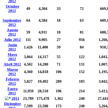
2012
Octubre
49
4,304
33
72
669,
2012
Septiembre
64
4,584
18
63
609,
2012
Agosto
59
4,911
18
81
680,
2012
Julio 2012
111
9,905
27
956
1,266
Junio
1,426
11,400
59
84
910,
2012
Mayo
3,064
14,317
55
122
1,041
2012
Abril 2012
4,502
14,280
71
131
1,007
Marzo
4,360
14,818
106
152
1,195
2012
Febrero
5,827
19,492
289
185
3,042
2012
Enero
11,959
28,510
196
214
5,412
2012
2011
23,789
175,478
1,362
240
27,44
Diciembre
7,599
23,588
173
240
5,264