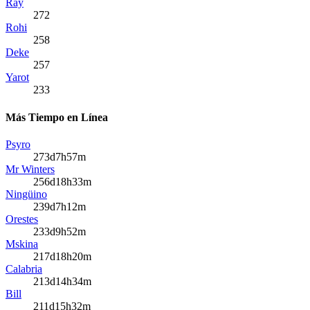
Ray
272
Rohi
258
Deke
257
Yarot
233
Más Tiempo en Línea
Psyro
273d7h57m
Mr Winters
256d18h33m
Ningüino
239d7h12m
Orestes
233d9h52m
Mskina
217d18h20m
Calabria
213d14h34m
Bill
211d15h32m