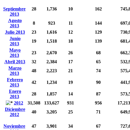
Septiembre
28
1,736
10
162
745,
2013
Agosto
8
923
11
144
697,
2013
Julio 2013
23
1,616
12
129
730,
Junio
19
1,518
18
139
681,
2013
Mayo
23
2,670
26
68
662,
2013
Abril 2013
32
2,384
17
65
532,
Marzo
48
2,223
21
74
575,
2013
Febrero
42
1,234
19
90
441,
2013
Enero
28
1,857
14
87
573,
2013
2012
31,508
133,627
931
956
17,21
Diciembre
40
3,205
25
71
649,
2012
Noviembre
47
3,901
34
67
727,