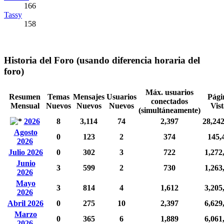
166
Tassy
158
Historia del Foro (usando diferencia horaria del
foro)
Máx. usuarios
Resumen
Temas
Mensajes
Usuarios
Pági
conectados
Mensual
Nuevos
Nuevos
Nuevos
Vist
(simultáneamente)
2026
8
3,114
74
2,397
28,24
Agosto
0
123
2
374
145,
2026
Julio 2026
0
302
3
722
1,272
Junio
3
599
2
730
1,263
2026
Mayo
3
814
4
1,612
3,205
2026
Abril 2026
0
275
10
2,397
6,629
Marzo
0
365
6
1,889
6,061
2026