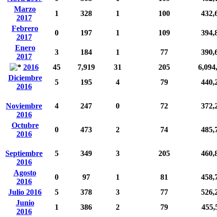
Marzo
1
328
1
100
432,
2017
Febrero
0
197
1
109
394,
2017
Enero
3
184
1
77
390,
2017
2016
45
7,919
31
205
6,094
Diciembre
5
195
4
79
440,
2016
Noviembre
4
247
0
72
372,
2016
Octubre
0
473
2
74
485,
2016
Septiembre
5
349
3
205
460,
2016
Agosto
0
97
1
81
458,
2016
Julio 2016
5
378
3
77
526,
Junio
1
386
2
79
455,
2016