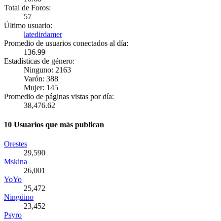
Total de Foros:
57
Último usuario:
latedirdamer
Promedio de usuarios conectados al día:
136.99
Estadísticas de género:
Ninguno: 2163
Varón: 388
Mujer: 145
Promedio de páginas vistas por día:
38,476.62
10 Usuarios que más publican
Orestes
29,590
Mskina
26,001
YoYo
25,472
Ningüino
23,452
Psyro