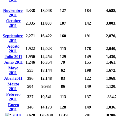
2011
Noviembre
4,338
18,048
127
184
4,688
2011
Octubre
2,335
11,800
107
142
3,003
2011
Septiembre
2,271
16,422
160
191
2,870
2011
Agosto
1,922
12,023
115
178
2,040
2011
Julio 2011
1,950
12,254
129
149
1,430
Junio 2011
1,246
16,354
79
155
1,461
Mayo
555
18,144
62
198
1,672
2011
Abril 2011
396
12,148
83
122
1,968
Marzo
504
9,983
86
149
1,120
2011
Febrero
327
10,541
113
137
884,
2011
Enero
346
14,173
128
149
1,036
2011
2010
3,628
126,438
1,619
201
10,90