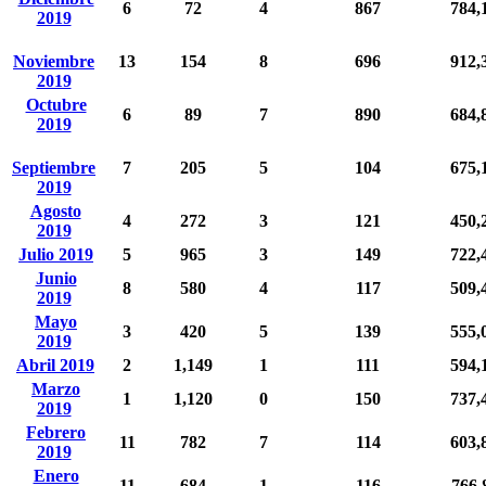
6
72
4
867
784,
2019
Noviembre
13
154
8
696
912,
2019
Octubre
6
89
7
890
684,
2019
Septiembre
7
205
5
104
675,
2019
Agosto
4
272
3
121
450,
2019
Julio 2019
5
965
3
149
722,
Junio
8
580
4
117
509,
2019
Mayo
3
420
5
139
555,
2019
Abril 2019
2
1,149
1
111
594,
Marzo
1
1,120
0
150
737,
2019
Febrero
11
782
7
114
603,
2019
Enero
11
684
1
116
766,