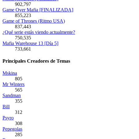
902,797
Game Over Mafia [FINALIZADA]
855,223
Game of Thrones (Ritmo USA)
837,443
¿Qué serie estás viendo actualmente?
750,535
Mafia Warehouse 13 [Día 5]
733,661
Principales Creadores de Temas
Mskina
805
Mr Winters
565
Sandman
355
Bill
312
Psyro
308
Pepegolas
285