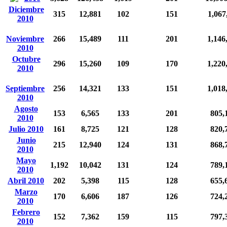
Diciembre
315
12,881
102
151
1,067
2010
Noviembre
266
15,489
111
201
1,146
2010
Octubre
296
15,260
109
170
1,220
2010
Septiembre
256
14,321
133
151
1,018
2010
Agosto
153
6,565
133
201
805,
2010
Julio 2010
161
8,725
121
128
820,
Junio
215
12,940
124
131
868,
2010
Mayo
1,192
10,042
131
124
789,
2010
Abril 2010
202
5,398
115
128
655,
Marzo
170
6,606
187
126
724,
2010
Febrero
152
7,362
159
115
797,
2010