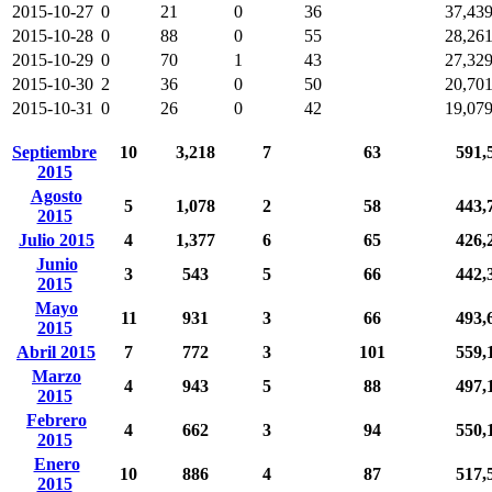
2015-10-27
0
21
0
36
37,43
2015-10-28
0
88
0
55
28,26
2015-10-29
0
70
1
43
27,32
2015-10-30
2
36
0
50
20,70
2015-10-31
0
26
0
42
19,07
Septiembre
10
3,218
7
63
591,
2015
Agosto
5
1,078
2
58
443,
2015
Julio 2015
4
1,377
6
65
426,
Junio
3
543
5
66
442,
2015
Mayo
11
931
3
66
493,
2015
Abril 2015
7
772
3
101
559,
Marzo
4
943
5
88
497,
2015
Febrero
4
662
3
94
550,
2015
Enero
10
886
4
87
517,
2015