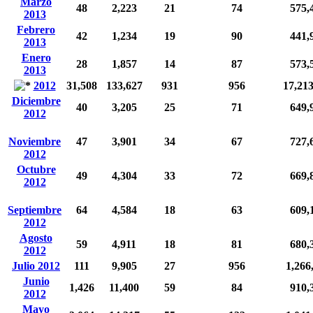
Marzo
48
2,223
21
74
575,
2013
Febrero
42
1,234
19
90
441,
2013
Enero
28
1,857
14
87
573,
2013
2012
31,508
133,627
931
956
17,21
Diciembre
40
3,205
25
71
649,
2012
Noviembre
47
3,901
34
67
727,
2012
Octubre
49
4,304
33
72
669,
2012
Septiembre
64
4,584
18
63
609,
2012
Agosto
59
4,911
18
81
680,
2012
Julio 2012
111
9,905
27
956
1,266
Junio
1,426
11,400
59
84
910,
2012
Mayo