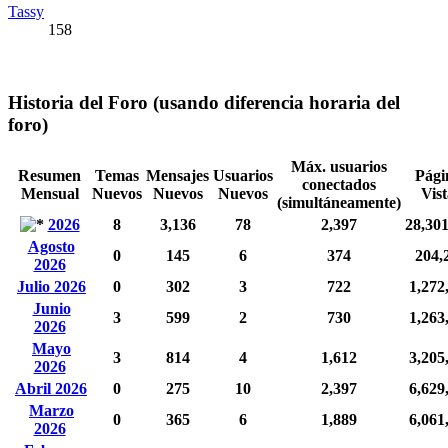
Tassy
158
Historia del Foro (usando diferencia horaria del
foro)
Máx. usuarios
Resumen
Temas
Mensajes
Usuarios
Pági
conectados
Mensual
Nuevos
Nuevos
Nuevos
Vist
(simultáneamente)
2026
8
3,136
78
2,397
28,30
Agosto
0
145
6
374
204,
2026
Julio 2026
0
302
3
722
1,272
Junio
3
599
2
730
1,263
2026
Mayo
3
814
4
1,612
3,205
2026
Abril 2026
0
275
10
2,397
6,629
Marzo
0
365
6
1,889
6,061
2026