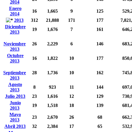
2014
Enero
16
1,665
9
125
529,
2014
2013
312
21,888
171
177
7,821
Diciembre
19
1,676
7
161
646,
2013
Noviembre
26
2,229
6
146
683,
2013
Octubre
16
1,822
10
177
850,
2013
Septiembre
28
1,736
10
162
745,
2013
Agosto
8
923
11
144
697,
2013
Julio 2013
23
1,616
12
129
730,
Junio
19
1,518
18
139
681,
2013
Mayo
23
2,670
26
68
662,
2013
Abril 2013
32
2,384
17
65
532,