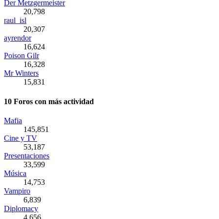
Der Metzgermeister
20,798
raul_isl
20,307
ayrendor
16,624
Poison Gilr
16,328
Mr Winters
15,831
10 Foros con más actividad
Mafia
145,851
Cine y TV
53,187
Presentaciones
33,599
Música
14,753
Vampiro
6,839
Diplomacy
4,656