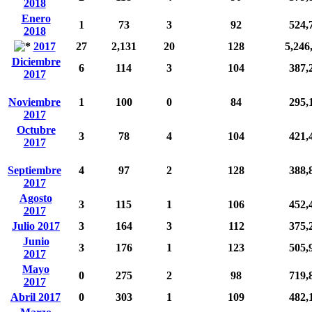
2018
Enero
1
73
3
92
524,
2018
2017
27
2,131
20
128
5,246
Diciembre
6
114
3
104
387,
2017
Noviembre
1
100
0
84
295,
2017
Octubre
3
78
4
104
421,
2017
Septiembre
4
97
2
128
388,
2017
Agosto
3
115
1
106
452,
2017
Julio 2017
3
164
3
112
375,
Junio
3
176
1
123
505,
2017
Mayo
0
275
2
98
719,
2017
Abril 2017
0
303
1
109
482,