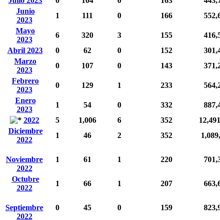
Julio 2023
0
104
0
163
443,
Junio
1
111
0
166
552,
2023
Mayo
6
320
3
155
416,
2023
Abril 2023
0
62
0
152
301,
Marzo
0
107
0
143
371,
2023
Febrero
0
129
1
233
564,
2023
Enero
1
54
0
332
887,
2023
2022
5
1,006
6
352
12,49
Diciembre
1
46
2
352
1,089
2022
Noviembre
1
61
1
220
701,
2022
Octubre
1
66
1
207
663,
2022
Septiembre
0
45
0
159
823,
2022