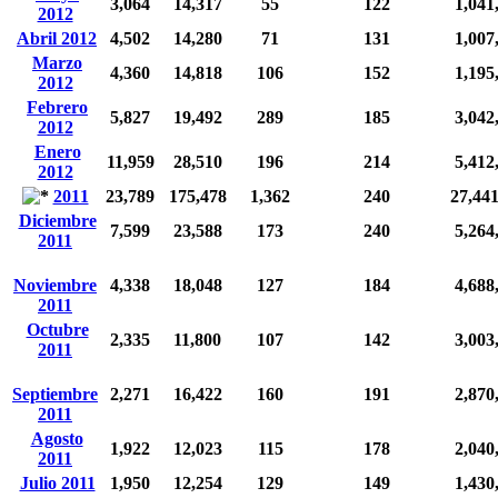
3,064
14,317
55
122
1,041
2012
Abril 2012
4,502
14,280
71
131
1,007
Marzo
4,360
14,818
106
152
1,195
2012
Febrero
5,827
19,492
289
185
3,042
2012
Enero
11,959
28,510
196
214
5,412
2012
2011
23,789
175,478
1,362
240
27,44
Diciembre
7,599
23,588
173
240
5,264
2011
Noviembre
4,338
18,048
127
184
4,688
2011
Octubre
2,335
11,800
107
142
3,003
2011
Septiembre
2,271
16,422
160
191
2,870
2011
Agosto
1,922
12,023
115
178
2,040
2011
Julio 2011
1,950
12,254
129
149
1,430