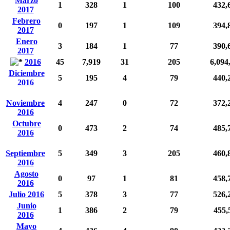
Marzo
1
328
1
100
432,
2017
Febrero
0
197
1
109
394,
2017
Enero
3
184
1
77
390,
2017
2016
45
7,919
31
205
6,094
Diciembre
5
195
4
79
440,
2016
Noviembre
4
247
0
72
372,
2016
Octubre
0
473
2
74
485,
2016
Septiembre
5
349
3
205
460,
2016
Agosto
0
97
1
81
458,
2016
Julio 2016
5
378
3
77
526,
Junio
1
386
2
79
455,
2016
Mayo