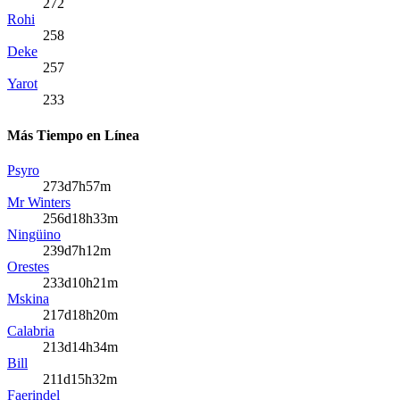
272
Rohi
258
Deke
257
Yarot
233
Más Tiempo en Línea
Psyro
273d7h57m
Mr Winters
256d18h33m
Ningüino
239d7h12m
Orestes
233d10h21m
Mskina
217d18h20m
Calabria
213d14h34m
Bill
211d15h32m
Faerindel