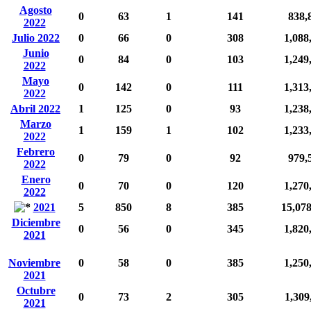
Agosto
0
63
1
141
838,
2022
Julio 2022
0
66
0
308
1,088
Junio
0
84
0
103
1,249
2022
Mayo
0
142
0
111
1,313
2022
Abril 2022
1
125
0
93
1,238
Marzo
1
159
1
102
1,233
2022
Febrero
0
79
0
92
979,
2022
Enero
0
70
0
120
1,270
2022
2021
5
850
8
385
15,07
Diciembre
0
56
0
345
1,820
2021
Noviembre
0
58
0
385
1,250
2021
Octubre
0
73
2
305
1,309
2021