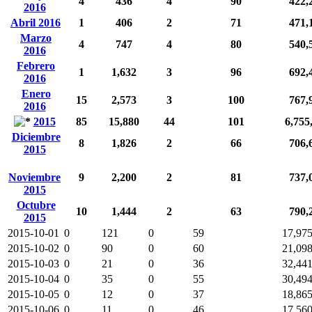
4
436
4
90
422,
2016
Abril 2016
1
406
2
71
471,
Marzo
4
747
4
80
540,
2016
Febrero
1
1,632
3
96
692,
2016
Enero
15
2,573
3
100
767,
2016
2015
85
15,880
44
101
6,755
Diciembre
8
1,826
2
66
706,
2015
Noviembre
9
2,200
2
81
737,
2015
Octubre
10
1,444
2
63
790,
2015
2015-10-01
0
121
0
59
17,97
2015-10-02
0
90
0
60
21,09
2015-10-03
0
21
0
36
32,44
2015-10-04
0
35
0
55
30,49
2015-10-05
0
12
0
37
18,86
2015-10-06
0
11
0
46
17,56