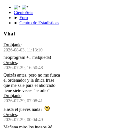
CientoSeis
►
Foro
►
Centro de Estadísticas
Vhat
Drobjank
:
2026-08-03, 11:13:10
neoprogram +1 malqueda!
Orestes
:
2026-07-29, 16:50:48
Quizás antes, pero no me funca
el ordenador y la única frase
que me sale para el ahorcado
tiene siete veces "te odio"
Drobjank
:
2026-07-29, 07:08:41
Hasta el jueves nada?
Orestes
:
2026-07-29, 00:04:49
Mañana miro los juegos 🥲