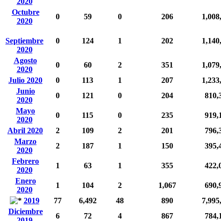
2020
Octubre
0
59
0
206
1,008
2020
Septiembre
0
124
1
202
1,140
2020
Agosto
0
60
2
351
1,079
2020
Julio 2020
0
113
1
207
1,233
Junio
0
121
0
204
810,
2020
Mayo
0
115
0
235
919,
2020
Abril 2020
2
109
2
201
796,
Marzo
2
187
1
150
395,
2020
Febrero
1
63
1
355
422,
2020
Enero
1
104
2
1,067
690,
2020
2019
77
6,492
48
890
7,995
Diciembre
6
72
4
867
784,
2019