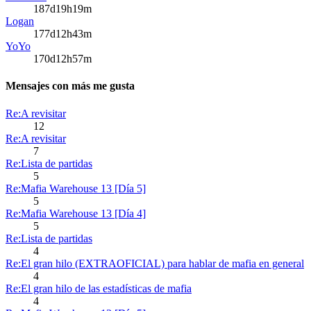
187d19h19m
Logan
177d12h43m
YoYo
170d12h57m
Mensajes con más me gusta
Re:A revisitar
12
Re:A revisitar
7
Re:Lista de partidas
5
Re:Mafia Warehouse 13 [Día 5]
5
Re:Mafia Warehouse 13 [Día 4]
5
Re:Lista de partidas
4
Re:El gran hilo (EXTRAOFICIAL) para hablar de mafia en general
4
Re:El gran hilo de las estadísticas de mafia
4