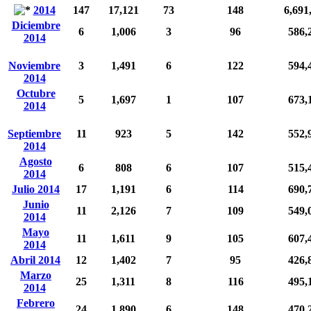
2014
147
17,121
73
148
6,691
Diciembre
6
1,006
3
96
586,
2014
Noviembre
3
1,491
6
122
594,
2014
Octubre
5
1,697
1
107
673,
2014
Septiembre
11
923
5
142
552,
2014
Agosto
6
808
6
107
515,
2014
Julio 2014
17
1,191
6
114
690,
Junio
11
2,126
7
109
549,
2014
Mayo
11
1,611
9
105
607,
2014
Abril 2014
12
1,402
7
95
426,
Marzo
25
1,311
8
116
495,
2014
Febrero
24
1,890
6
148
470,