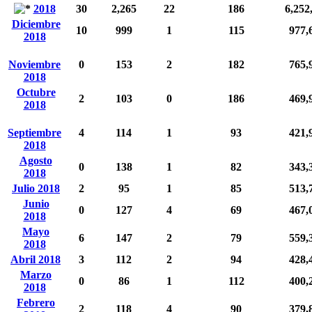
2018
30
2,265
22
186
6,252
Diciembre
10
999
1
115
977,
2018
Noviembre
0
153
2
182
765,
2018
Octubre
2
103
0
186
469,
2018
Septiembre
4
114
1
93
421,
2018
Agosto
0
138
1
82
343,
2018
Julio 2018
2
95
1
85
513,
Junio
0
127
4
69
467,
2018
Mayo
6
147
2
79
559,
2018
Abril 2018
3
112
2
94
428,
Marzo
0
86
1
112
400,
2018
Febrero
2
118
4
90
379,