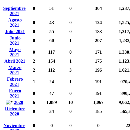
Septiembre
0
51
0
304
1,287
2021
Agosto
0
43
0
124
1,525
2021
Julio 2021
0
55
0
183
1,317
Junio
0
60
1
207
1,232
2021
Mayo
0
117
0
171
1,330
2021
Abril 2021
2
154
1
175
1,123
Marzo
2
112
3
196
1,021
2021
Febrero
1
24
1
191
970,
2021
Enero
0
47
0
191
890,
2021
2020
6
1,089
10
1,067
9,062
Diciembre
0
34
0
185
565,
2020
Noviembre
0
0
0
0
2