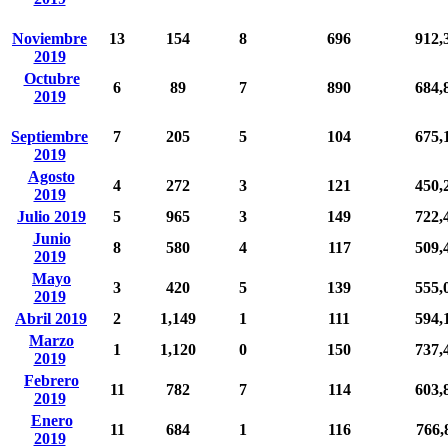
Noviembre
13
154
8
696
912,
2019
Octubre
6
89
7
890
684,
2019
Septiembre
7
205
5
104
675,
2019
Agosto
4
272
3
121
450,
2019
Julio 2019
5
965
3
149
722,
Junio
8
580
4
117
509,
2019
Mayo
3
420
5
139
555,
2019
Abril 2019
2
1,149
1
111
594,
Marzo
1
1,120
0
150
737,
2019
Febrero
11
782
7
114
603,
2019
Enero
11
684
1
116
766,
2019