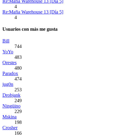
Re:Mafia Warehouse 13 [Día 5]
4
Re:Mafia Warehouse 13 [Día 5]
4
Usuarios con más me gusta
Bill
744
YoYo
483
Orestes
480
Paradox
474
jug0n
253
Drobjank
249
Ningüino
229
Mskina
198
Crosher
166