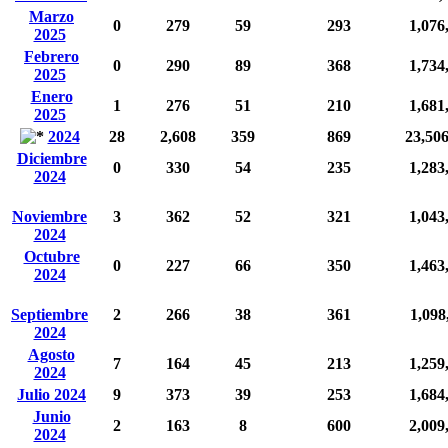
Marzo
0
279
59
293
1,076
2025
Febrero
0
290
89
368
1,734
2025
Enero
1
276
51
210
1,681
2025
2024
28
2,608
359
869
23,50
Diciembre
0
330
54
235
1,283
2024
Noviembre
3
362
52
321
1,043
2024
Octubre
0
227
66
350
1,463
2024
Septiembre
2
266
38
361
1,098
2024
Agosto
7
164
45
213
1,259
2024
Julio 2024
9
373
39
253
1,684
Junio
2
163
8
600
2,009
2024