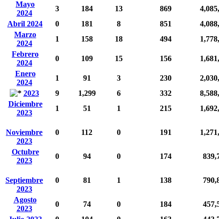
Mayo
3
184
13
869
4,085
2024
Abril 2024
0
181
8
851
4,088
Marzo
1
158
18
494
1,778
2024
Febrero
0
109
15
156
1,681
2024
Enero
1
91
3
230
2,030
2024
2023
9
1,299
6
332
8,588
Diciembre
1
51
1
215
1,692
2023
Noviembre
0
112
0
191
1,271
2023
Octubre
0
94
0
174
839,
2023
Septiembre
0
81
1
138
790,
2023
Agosto
0
74
0
184
457,
2023