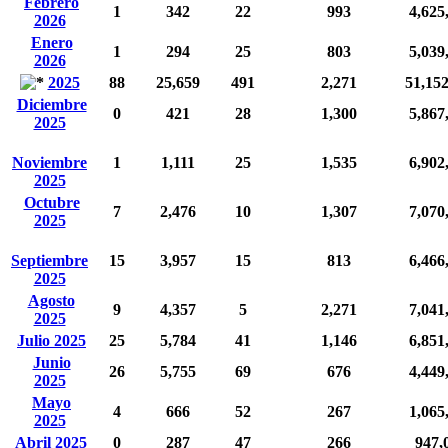
Febrero
1
342
22
993
4,625
2026
Enero
1
294
25
803
5,039
2026
2025
88
25,659
491
2,271
51,15
Diciembre
0
421
28
1,300
5,867
2025
Noviembre
1
1,111
25
1,535
6,902
2025
Octubre
7
2,476
10
1,307
7,070
2025
Septiembre
15
3,957
15
813
6,466
2025
Agosto
9
4,357
5
2,271
7,041
2025
Julio 2025
25
5,784
41
1,146
6,851
Junio
26
5,755
69
676
4,449
2025
Mayo
4
666
52
267
1,065
2025
Abril 2025
0
287
47
266
947,