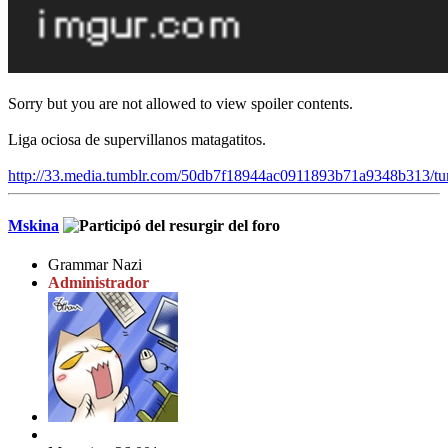
Sorry but you are not allowed to view spoiler contents.
Liga ociosa de supervillanos matagatitos.
http://33.media.tumblr.com/50db7f18944ac0911893b71a9348b313/t
Mskina
Grammar Nazi
Administrador