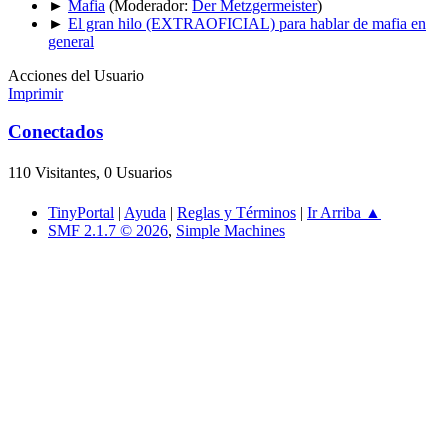
►
Mafia
(Moderador:
Der Metzgermeister
)
►
El gran hilo (EXTRAOFICIAL) para hablar de mafia en
general
Acciones del Usuario
Imprimir
Conectados
110 Visitantes, 0 Usuarios
TinyPortal
|
Ayuda
|
Reglas y Términos
|
Ir Arriba ▲
SMF 2.1.7 © 2026
,
Simple Machines