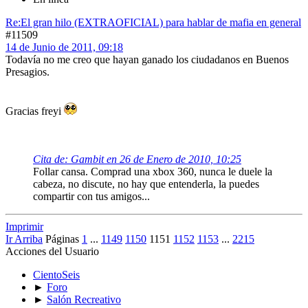
Re:El gran hilo (EXTRAOFICIAL) para hablar de mafia en general
#11509
14 de Junio de 2011, 09:18
Todavía no me creo que hayan ganado los ciudadanos en Buenos
Presagios.
Gracias freyi
Cita de: Gambit en 26 de Enero de 2010, 10:25
Follar cansa. Comprad una xbox 360, nunca le duele la
cabeza, no discute, no hay que entenderla, la puedes
compartir con tus amigos...
Imprimir
Ir Arriba
Páginas
1
...
1149
1150
1151
1152
1153
...
2215
Acciones del Usuario
CientoSeis
►
Foro
►
Salón Recreativo