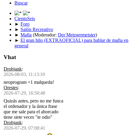
Buscar
CientoSeis
►
Foro
►
Salón Recreativo
►
Mafia
(Moderador:
Der Metzgermeister
)
►
El gran hilo (EXTRAOFICIAL) para hablar de mafia en
general
Vhat
Drobjank
:
2026-08-03, 11:13:10
neoprogram +1 malqueda!
Orestes
:
2026-07-29, 16:50:48
Quizás antes, pero no me funca
el ordenador y la única frase
que me sale para el ahorcado
tiene siete veces "te odio"
Drobjank
:
2026-07-29, 07:08:41