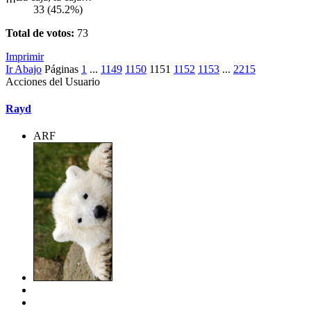
33 (45.2%)
Total de votos:
73
Imprimir
Ir Abajo
Páginas
1
...
1149
1150
1151
1152
1153
...
2215
Acciones del Usuario
Rayd
ARF