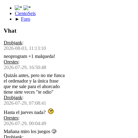
CientoSeis
►
Foro
Vhat
Drobjank
:
2026-08-03, 11:13:10
neoprogram +1 malqueda!
Orestes
:
2026-07-29, 16:50:48
Quizás antes, pero no me funca
el ordenador y la única frase
que me sale para el ahorcado
tiene siete veces "te odio"
Drobjank
:
2026-07-29, 07:08:41
Hasta el jueves nada?
Orestes
:
2026-07-29, 00:04:49
Mañana miro los juegos 🥲
Drobjank
: