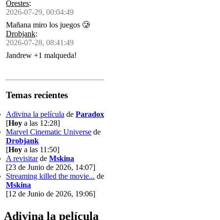
Orestes
:
2026-07-29, 00:04:49
Mañana miro los juegos 🥲
Drobjank
:
2026-07-28, 08:41:49
Jandrew +1 malqueda!
Temas recientes
Adivina la película
de
Paradox
[
Hoy
a las 12:28]
Marvel Cinematic Universe
de
Drobjank
[
Hoy
a las 11:50]
A revisitar
de
Mskina
[23 de Junio de 2026, 14:07]
Streaming killed the movie...
de
Mskina
[12 de Junio de 2026, 19:06]
Adivina la película