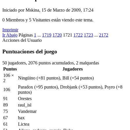
Iniciado por Mskina, 15 de Marzo de 2009, 17:24
0 Miembros y 5 Visitantes están viendo este tema.
Imprimir
Ir Abajo
Páginas
1
...
1719
1720
1721
1722
1723
...
2172
Acciones del Usuario
Puntuaciones del juego
50 jugadores, 2076 puntos acumulados, 2 malquedas
Puntos
Jugadores
106 ×
Ningüino
(+81 puntos)
, Bill
(+54 puntos)
2
Paradox
(+95 puntos)
, Drobjank
(+53 puntos)
, Psyro
(+8
106
puntos)
91
Orestes
89
raul_isl
75
Vandemar
67
bax
61
Lictea