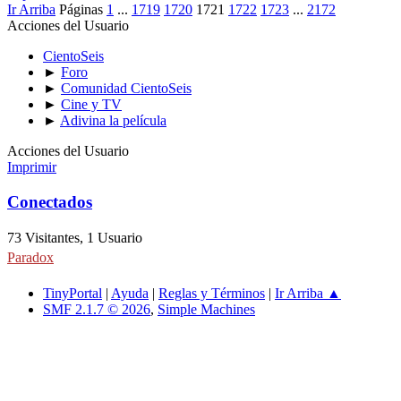
Ir Arriba
Páginas
1
...
1719
1720
1721
1722
1723
...
2172
Acciones del Usuario
CientoSeis
►
Foro
►
Comunidad CientoSeis
►
Cine y TV
►
Adivina la película
Acciones del Usuario
Imprimir
Conectados
73 Visitantes, 1 Usuario
Paradox
TinyPortal
|
Ayuda
|
Reglas y Términos
|
Ir Arriba ▲
SMF 2.1.7 © 2026
,
Simple Machines