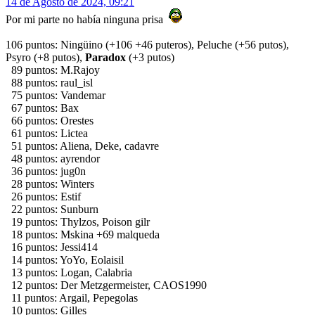
14 de Agosto de 2024, 09:21
Por mi parte no había ninguna prisa
106 puntos: Ningüino (+106 +46 puteros), Peluche (+56 putos),
Psyro (+8 putos),
Paradox
(+3 putos)
89 puntos: M.Rajoy
88 puntos: raul_isl
75 puntos: Vandemar
67 puntos: Bax
66 puntos: Orestes
61 puntos: Lictea
51 puntos: Aliena, Deke, cadavre
48 puntos: ayrendor
36 puntos: jug0n
28 puntos: Winters
26 puntos: Estif
22 puntos: Sunburn
19 puntos: Thylzos, Poison gilr
18 puntos: Mskina +69 malqueda
16 puntos: Jessi414
14 puntos: YoYo, Eolaisil
13 puntos: Logan, Calabria
12 puntos: Der Metzgermeister, CAOS1990
11 puntos: Argail, Pepegolas
10 puntos: Gilles