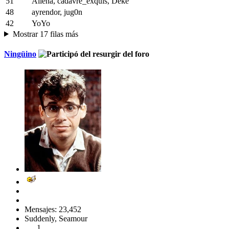
51
Aliena, cadavre_exquis, Deke
48
ayrendor, jug0n
42
YoYo
Mostrar 17 filas más
Ningüino
Mensajes: 23,452
Suddenly, Seamour