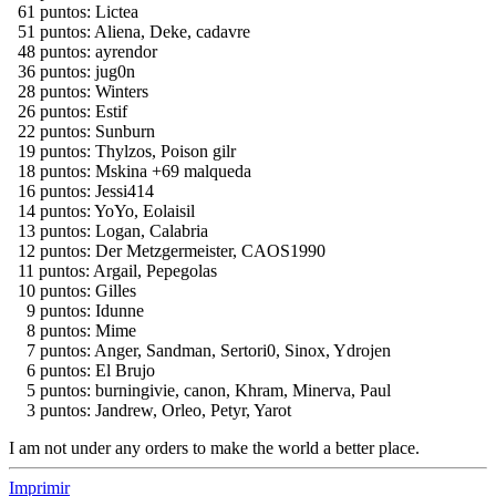
61 puntos: Lictea
51 puntos: Aliena, Deke, cadavre
48 puntos: ayrendor
36 puntos: jug0n
28 puntos: Winters
26 puntos: Estif
22 puntos: Sunburn
19 puntos: Thylzos, Poison gilr
18 puntos: Mskina +69 malqueda
16 puntos: Jessi414
14 puntos: YoYo, Eolaisil
13 puntos: Logan, Calabria
12 puntos: Der Metzgermeister, CAOS1990
11 puntos: Argail, Pepegolas
10 puntos: Gilles
9 puntos: Idunne
8 puntos: Mime
7 puntos: Anger, Sandman, Sertori0, Sinox, Ydrojen
6 puntos: El Brujo
5 puntos: burningivie, canon, Khram, Minerva, Paul
3 puntos: Jandrew, Orleo, Petyr, Yarot
I am not under any orders to make the world a better place.
Imprimir