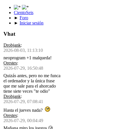
CientoSeis
►
Foro
►
Iniciar sesión
Vhat
Drobjank
:
2026-08-03, 11:13:10
neoprogram +1 malqueda!
Orestes
:
2026-07-29, 16:50:48
Quizás antes, pero no me funca
el ordenador y la única frase
que me sale para el ahorcado
tiene siete veces "te odio"
Drobjank
:
2026-07-29, 07:08:41
Hasta el jueves nada?
Orestes
:
2026-07-29, 00:04:49
Mañana miro los juegos 🥲