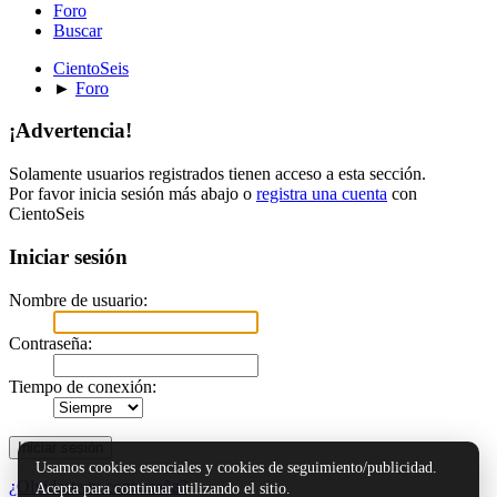
Foro
Buscar
CientoSeis
►
Foro
¡Advertencia!
Solamente usuarios registrados tienen acceso a esta sección.
Por favor inicia sesión más abajo o
registra una cuenta
con
CientoSeis
Iniciar sesión
Nombre de usuario:
Contraseña:
Tiempo de conexión:
Usamos cookies esenciales y cookies de seguimiento/publicidad.
¿Olvidaste tu contraseña?
Acepta para continuar utilizando el sitio.