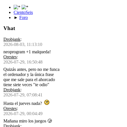
CientoSeis
►
Foro
Vhat
Drobjank
:
2026-08-03, 11:13:10
neoprogram +1 malqueda!
Orestes
:
2026-07-29, 16:50:48
Quizás antes, pero no me funca
el ordenador y la única frase
que me sale para el ahorcado
tiene siete veces "te odio"
Drobjank
:
2026-07-29, 07:08:41
Hasta el jueves nada?
Orestes
:
2026-07-29, 00:04:49
Mañana miro los juegos 🥲
Drobjank
: