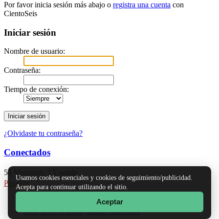
Por favor inicia sesión más abajo o
registra una cuenta
con
CientoSeis
Iniciar sesión
Nombre de usuario:
Contraseña:
Tiempo de conexión:
¿Olvidaste tu contraseña?
Conectados
54 Visitantes, 1 Usuario
Usamos cookies esenciales y cookies de seguimiento/publicidad.
Paradox
Acepta para continuar utilizando el sitio.
Aceptar
TinyPortal
|
Ayuda
|
Reglas y Términos
|
Ir Arriba ▲
SMF 2.1.7 © 2026
,
Simple Machines