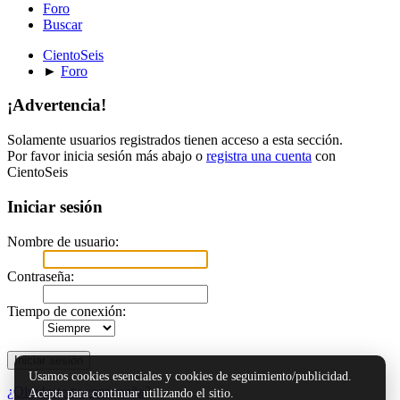
Foro
Buscar
CientoSeis
►
Foro
¡Advertencia!
Solamente usuarios registrados tienen acceso a esta sección.
Por favor inicia sesión más abajo o
registra una cuenta
con
CientoSeis
Iniciar sesión
Nombre de usuario:
Contraseña:
Tiempo de conexión:
Usamos cookies esenciales y cookies de seguimiento/publicidad.
¿Olvidaste tu contraseña?
Acepta para continuar utilizando el sitio.