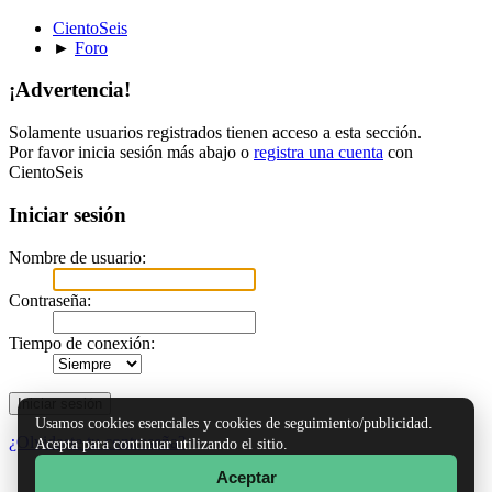
CientoSeis
►
Foro
¡Advertencia!
Solamente usuarios registrados tienen acceso a esta sección.
Por favor inicia sesión más abajo o
registra una cuenta
con
CientoSeis
Iniciar sesión
Nombre de usuario:
Contraseña:
Tiempo de conexión:
Usamos cookies esenciales y cookies de seguimiento/publicidad.
¿Olvidaste tu contraseña?
Acepta para continuar utilizando el sitio.
Aceptar
TinyPortal
|
Ayuda
|
Reglas y Términos
|
Ir Arriba ▲