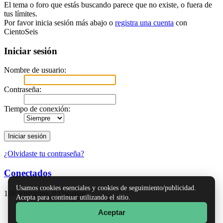
El tema o foro que estás buscando parece que no existe, o fuera de
tus límites.
Por favor inicia sesión más abajo o
registra una cuenta
con
CientoSeis
Iniciar sesión
Nombre de usuario:
Contraseña:
Tiempo de conexión:
¿Olvidaste tu contraseña?
Conectados
Usamos cookies esenciales y cookies de seguimiento/publicidad.
168 Visitantes, 0 Usuarios
Acepta para continuar utilizando el sitio.
Aceptar
TinyPortal
|
Ayuda
|
Reglas y Términos
|
Ir Arriba ▲
SMF 2.1.7 © 2026
,
Simple Machines