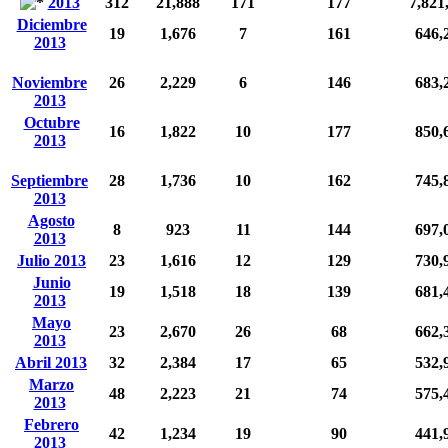
2013
312
21,888
171
177
7,821
Diciembre
19
1,676
7
161
646,
2013
Noviembre
26
2,229
6
146
683,
2013
Octubre
16
1,822
10
177
850,
2013
Septiembre
28
1,736
10
162
745,
2013
Agosto
8
923
11
144
697,
2013
Julio 2013
23
1,616
12
129
730,
Junio
19
1,518
18
139
681,
2013
Mayo
23
2,670
26
68
662,
2013
Abril 2013
32
2,384
17
65
532,
Marzo
48
2,223
21
74
575,
2013
Febrero
42
1,234
19
90
441,
2013