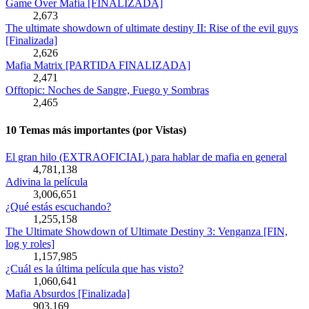
Game Over Mafia [FINALIZADA]
2,673
The ultimate showdown of ultimate destiny II: Rise of the evil guys
[Finalizada]
2,626
Mafia Matrix [PARTIDA FINALIZADA]
2,471
Offtopic: Noches de Sangre, Fuego y Sombras
2,465
10 Temas más importantes (por Vistas)
El gran hilo (EXTRAOFICIAL) para hablar de mafia en general
4,781,138
Adivina la película
3,006,651
¿Qué estás escuchando?
1,255,158
The Ultimate Showdown of Ultimate Destiny 3: Venganza [FIN,
log y roles]
1,157,985
¿Cuál es la última película que has visto?
1,060,641
Mafia Absurdos [Finalizada]
903,169