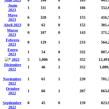
Julio 2023
0
104
0
163
443,
Junio
1
111
0
166
552,
2023
Mayo
6
320
3
155
416,
2023
Abril 2023
0
62
0
152
301,
Marzo
0
107
0
143
371,
2023
Febrero
0
129
1
233
564,
2023
Enero
1
54
0
332
887,
2023
2022
5
1,006
6
352
12,49
Diciembre
1
46
2
352
1,089
2022
Noviembre
1
61
1
220
701,
2022
Octubre
1
66
1
207
663,
2022
Septiembre
0
45
0
159
823,
2022