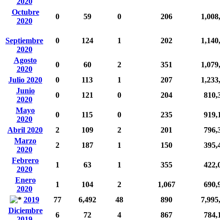
2020
Octubre
0
59
0
206
1,008
2020
Septiembre
0
124
1
202
1,140
2020
Agosto
0
60
2
351
1,079
2020
Julio 2020
0
113
1
207
1,233
Junio
0
121
0
204
810,
2020
Mayo
0
115
0
235
919,
2020
Abril 2020
2
109
2
201
796,
Marzo
2
187
1
150
395,
2020
Febrero
1
63
1
355
422,
2020
Enero
1
104
2
1,067
690,
2020
2019
77
6,492
48
890
7,995
Diciembre
6
72
4
867
784,
2019