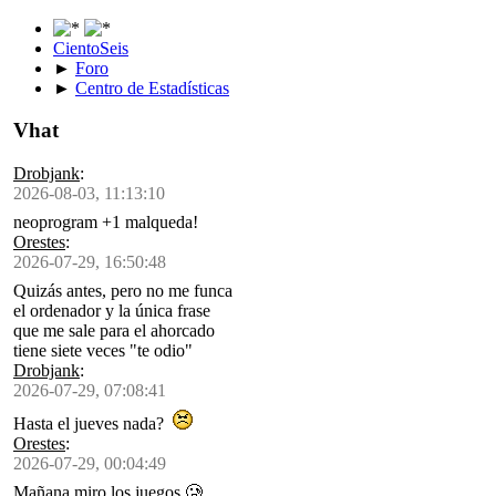
CientoSeis
►
Foro
►
Centro de Estadísticas
Vhat
Drobjank
:
2026-08-03, 11:13:10
neoprogram +1 malqueda!
Orestes
:
2026-07-29, 16:50:48
Quizás antes, pero no me funca
el ordenador y la única frase
que me sale para el ahorcado
tiene siete veces "te odio"
Drobjank
:
2026-07-29, 07:08:41
Hasta el jueves nada?
Orestes
:
2026-07-29, 00:04:49
Mañana miro los juegos 🥲