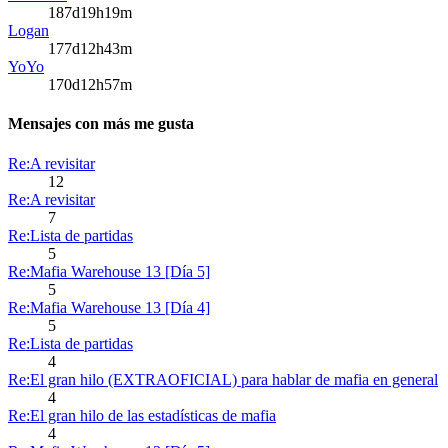
187d19h19m
Logan
177d12h43m
YoYo
170d12h57m
Mensajes con más me gusta
Re:A revisitar
12
Re:A revisitar
7
Re:Lista de partidas
5
Re:Mafia Warehouse 13 [Día 5]
5
Re:Mafia Warehouse 13 [Día 4]
5
Re:Lista de partidas
4
Re:El gran hilo (EXTRAOFICIAL) para hablar de mafia en general
4
Re:El gran hilo de las estadísticas de mafia
4