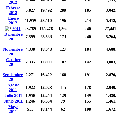
2012
Febrero
5,827
19,492
289
185
3,042
2012
Enero
11,959
28,510
196
214
5,412
2012
2011
23,789
175,478
1,362
240
27,44
Diciembre
7,599
23,588
173
240
5,264
2011
Noviembre
4,338
18,048
127
184
4,688
2011
Octubre
2,335
11,800
107
142
3,003
2011
Septiembre
2,271
16,422
160
191
2,870
2011
Agosto
1,922
12,023
115
178
2,040
2011
Julio 2011
1,950
12,254
129
149
1,430
Junio 2011
1,246
16,354
79
155
1,461
Mayo
555
18,144
62
198
1,672
2011