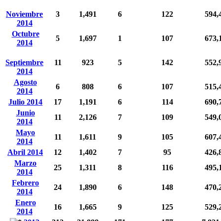
Noviembre
3
1,491
6
122
594,
2014
Octubre
5
1,697
1
107
673,
2014
Septiembre
11
923
5
142
552,
2014
Agosto
6
808
6
107
515,
2014
Julio 2014
17
1,191
6
114
690,
Junio
11
2,126
7
109
549,
2014
Mayo
11
1,611
9
105
607,
2014
Abril 2014
12
1,402
7
95
426,
Marzo
25
1,311
8
116
495,
2014
Febrero
24
1,890
6
148
470,
2014
Enero
16
1,665
9
125
529,
2014