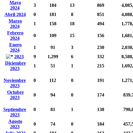
Mayo
3
184
13
869
4,085
2024
Abril 2024
0
181
8
851
4,088
Marzo
1
158
18
494
1,778
2024
Febrero
0
109
15
156
1,681
2024
Enero
1
91
3
230
2,030
2024
2023
9
1,299
6
332
8,588
Diciembre
1
51
1
215
1,692
2023
Noviembre
0
112
0
191
1,271
2023
Octubre
0
94
0
174
839,
2023
Septiembre
0
81
1
138
790,
2023
Agosto
0
74
0
184
457,
2023