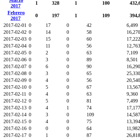
Marzo
1
328
1
100
432,
2017
Febrero
0
197
1
109
394,
2017
2017-02-01
0
17
0
42
6,499
2017-02-02
0
14
0
58
16,27
2017-02-03
0
15
0
60
17,22
2017-02-04
0
11
0
56
12,76
2017-02-05
0
2
0
63
7,109
2017-02-06
0
3
0
89
8,501
2017-02-07
0
6
0
90
16,29
2017-02-08
0
3
0
65
25,33
2017-02-09
0
4
0
56
20,54
2017-02-10
0
5
0
67
13,56
2017-02-11
0
4
0
63
9,360
2017-02-12
0
5
0
81
7,499
2017-02-13
0
4
1
74
17,17
2017-02-14
0
3
0
109
14,58
2017-02-15
0
4
0
75
13,39
2017-02-16
0
0
0
64
11,982
2017-02-17
0
1
0
87
26,81