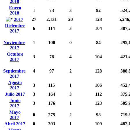
2018
Enero
1
73
3
92
524,
2018
2017
27
2,131
20
128
5,246
Diciembre
6
114
3
104
387,
2017
Noviembre
1
100
0
84
295,
2017
Octubre
3
78
4
104
421,
2017
Septiembre
4
97
2
128
388,
2017
Agosto
3
115
1
106
452,
2017
Julio 2017
3
164
3
112
375,
Junio
3
176
1
123
505,
2017
Mayo
0
275
2
98
719,
2017
Abril 2017
0
303
1
109
482,