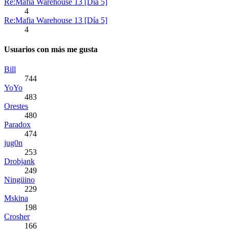
Re:Mafia Warehouse 13 [Día 5]
4
Re:Mafia Warehouse 13 [Día 5]
4
Usuarios con más me gusta
Bill
744
YoYo
483
Orestes
480
Paradox
474
jug0n
253
Drobjank
249
Ningüino
229
Mskina
198
Crosher
166