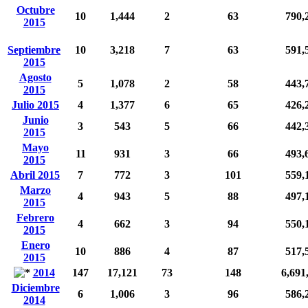
Octubre
10
1,444
2
63
790,
2015
Septiembre
10
3,218
7
63
591,
2015
Agosto
5
1,078
2
58
443,
2015
Julio 2015
4
1,377
6
65
426,
Junio
3
543
5
66
442,
2015
Mayo
11
931
3
66
493,
2015
Abril 2015
7
772
3
101
559,
Marzo
4
943
5
88
497,
2015
Febrero
4
662
3
94
550,
2015
Enero
10
886
4
87
517,
2015
2014
147
17,121
73
148
6,691
Diciembre
6
1,006
3
96
586,
2014