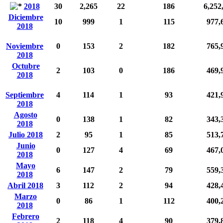
2018
30
2,265
22
186
6,252
Diciembre
10
999
1
115
977,
2018
Noviembre
0
153
2
182
765,
2018
Octubre
2
103
0
186
469,
2018
Septiembre
4
114
1
93
421,
2018
Agosto
0
138
1
82
343,
2018
Julio 2018
2
95
1
85
513,
Junio
0
127
4
69
467,
2018
Mayo
6
147
2
79
559,
2018
Abril 2018
3
112
2
94
428,
Marzo
0
86
1
112
400,
2018
Febrero
2
118
4
90
379,