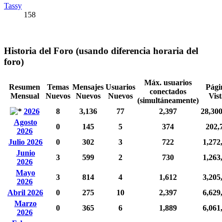
Tassy
158
Historia del Foro (usando diferencia horaria del
foro)
Máx. usuarios
Resumen
Temas
Mensajes
Usuarios
Pági
conectados
Mensual
Nuevos
Nuevos
Nuevos
Vist
(simultáneamente)
2026
8
3,136
77
2,397
28,30
Agosto
0
145
5
374
202,
2026
Julio 2026
0
302
3
722
1,272
Junio
3
599
2
730
1,263
2026
Mayo
3
814
4
1,612
3,205
2026
Abril 2026
0
275
10
2,397
6,629
Marzo
0
365
6
1,889
6,061
2026