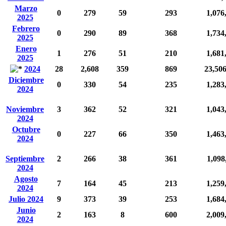
Marzo
0
279
59
293
1,076
2025
Febrero
0
290
89
368
1,734
2025
Enero
1
276
51
210
1,681
2025
2024
28
2,608
359
869
23,50
Diciembre
0
330
54
235
1,283
2024
Noviembre
3
362
52
321
1,043
2024
Octubre
0
227
66
350
1,463
2024
Septiembre
2
266
38
361
1,098
2024
Agosto
7
164
45
213
1,259
2024
Julio 2024
9
373
39
253
1,684
Junio
2
163
8
600
2,009
2024