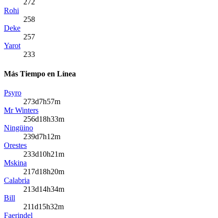
272
Rohi
258
Deke
257
Yarot
233
Más Tiempo en Línea
Psyro
273d7h57m
Mr Winters
256d18h33m
Ningüino
239d7h12m
Orestes
233d10h21m
Mskina
217d18h20m
Calabria
213d14h34m
Bill
211d15h32m
Faerindel