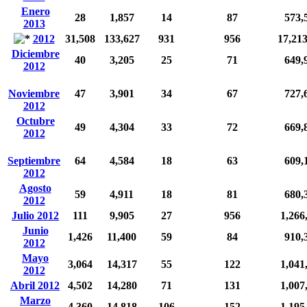
Enero
28
1,857
14
87
573,
2013
2012
31,508
133,627
931
956
17,21
Diciembre
40
3,205
25
71
649,
2012
Noviembre
47
3,901
34
67
727,
2012
Octubre
49
4,304
33
72
669,
2012
Septiembre
64
4,584
18
63
609,
2012
Agosto
59
4,911
18
81
680,
2012
Julio 2012
111
9,905
27
956
1,266
Junio
1,426
11,400
59
84
910,
2012
Mayo
3,064
14,317
55
122
1,041
2012
Abril 2012
4,502
14,280
71
131
1,007
Marzo
4,360
14,818
106
152
1,195