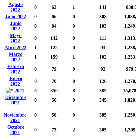
Agosto
0
63
1
141
838,
2022
Julio 2022
0
66
0
308
1,088
Junio
0
84
0
103
1,249
2022
Mayo
0
142
0
111
1,313
2022
Abril 2022
1
125
0
93
1,238
Marzo
1
159
1
102
1,233
2022
Febrero
0
79
0
92
979,
2022
Enero
0
70
0
120
1,270
2022
2021
5
850
8
385
15,07
Diciembre
0
56
0
345
1,820
2021
Noviembre
0
58
0
385
1,250
2021
Octubre
0
73
2
305
1,309
2021