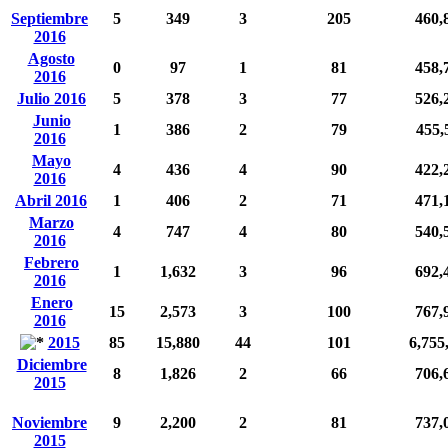
Septiembre
5
349
3
205
460,
2016
Agosto
0
97
1
81
458,
2016
Julio 2016
5
378
3
77
526,
Junio
1
386
2
79
455,
2016
Mayo
4
436
4
90
422,
2016
Abril 2016
1
406
2
71
471,
Marzo
4
747
4
80
540,
2016
Febrero
1
1,632
3
96
692,
2016
Enero
15
2,573
3
100
767,
2016
2015
85
15,880
44
101
6,755
Diciembre
8
1,826
2
66
706,
2015
Noviembre
9
2,200
2
81
737,
2015