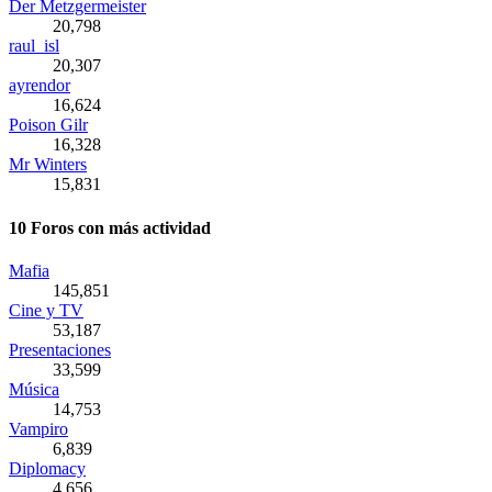
Der Metzgermeister
20,798
raul_isl
20,307
ayrendor
16,624
Poison Gilr
16,328
Mr Winters
15,831
10 Foros con más actividad
Mafia
145,851
Cine y TV
53,187
Presentaciones
33,599
Música
14,753
Vampiro
6,839
Diplomacy
4,656