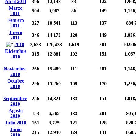
Abril 2011
396
12,148
83
122
1,968
Marzo
504
9,983
86
149
1,120
2011
Febrero
327
10,541
113
137
884,
2011
Enero
346
14,173
128
149
1,036
2011
2010
3,628
126,438
1,619
201
10,90
Diciembre
315
12,881
102
151
1,067
2010
Noviembre
266
15,489
111
201
1,146
2010
Octubre
296
15,260
109
170
1,220
2010
Septiembre
256
14,321
133
151
1,018
2010
Agosto
153
6,565
133
201
805,
2010
Julio 2010
161
8,725
121
128
820,
Junio
215
12,940
124
131
868,
2010