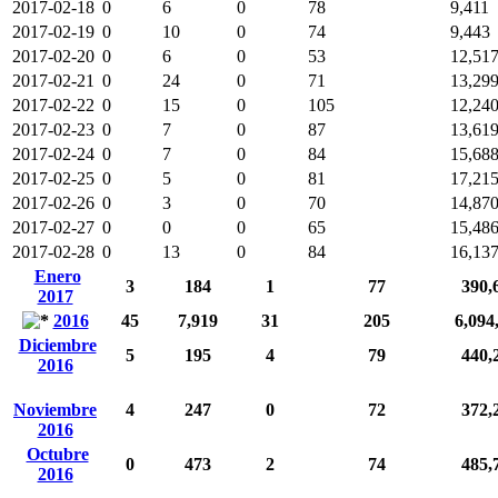
2017-02-18
0
6
0
78
9,411
2017-02-19
0
10
0
74
9,443
2017-02-20
0
6
0
53
12,51
2017-02-21
0
24
0
71
13,29
2017-02-22
0
15
0
105
12,24
2017-02-23
0
7
0
87
13,61
2017-02-24
0
7
0
84
15,68
2017-02-25
0
5
0
81
17,21
2017-02-26
0
3
0
70
14,87
2017-02-27
0
0
0
65
15,48
2017-02-28
0
13
0
84
16,13
Enero
3
184
1
77
390,
2017
2016
45
7,919
31
205
6,094
Diciembre
5
195
4
79
440,
2016
Noviembre
4
247
0
72
372,
2016
Octubre
0
473
2
74
485,
2016