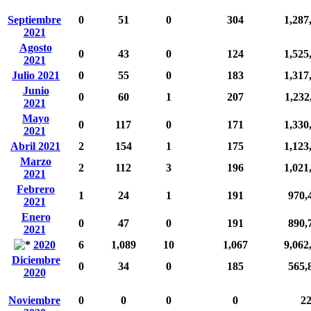
Septiembre
0
51
0
304
1,287
2021
Agosto
0
43
0
124
1,525
2021
Julio 2021
0
55
0
183
1,317
Junio
0
60
1
207
1,232
2021
Mayo
0
117
0
171
1,330
2021
Abril 2021
2
154
1
175
1,123
Marzo
2
112
3
196
1,021
2021
Febrero
1
24
1
191
970,
2021
Enero
0
47
0
191
890,
2021
2020
6
1,089
10
1,067
9,062
Diciembre
0
34
0
185
565,
2020
Noviembre
0
0
0
0
2