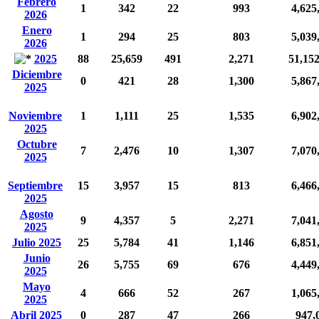
Febrero
1
342
22
993
4,625
2026
Enero
1
294
25
803
5,039
2026
2025
88
25,659
491
2,271
51,15
Diciembre
0
421
28
1,300
5,867
2025
Noviembre
1
1,111
25
1,535
6,902
2025
Octubre
7
2,476
10
1,307
7,070
2025
Septiembre
15
3,957
15
813
6,466
2025
Agosto
9
4,357
5
2,271
7,041
2025
Julio 2025
25
5,784
41
1,146
6,851
Junio
26
5,755
69
676
4,449
2025
Mayo
4
666
52
267
1,065
2025
Abril 2025
0
287
47
266
947,