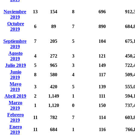
Noviembre
13
154
8
696
912,
2019
Octubre
6
89
7
890
684,
2019
Septiembre
7
205
5
104
675,
2019
Agosto
4
272
3
121
450,
2019
Julio 2019
5
965
3
149
722,
Junio
8
580
4
117
509,
2019
Mayo
3
420
5
139
555,
2019
Abril 2019
2
1,149
1
111
594,
Marzo
1
1,120
0
150
737,
2019
Febrero
11
782
7
114
603,
2019
Enero
11
684
1
116
766,
2019