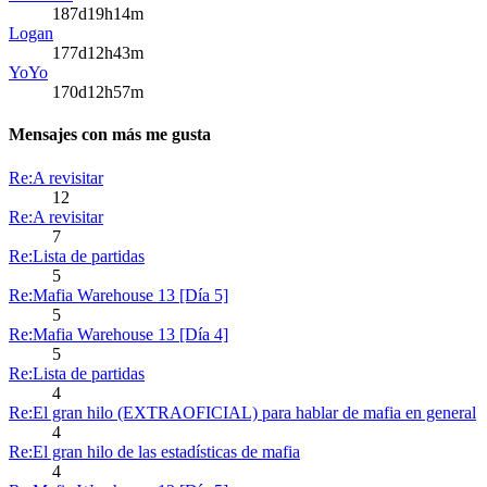
187d19h14m
Logan
177d12h43m
YoYo
170d12h57m
Mensajes con más me gusta
Re:A revisitar
12
Re:A revisitar
7
Re:Lista de partidas
5
Re:Mafia Warehouse 13 [Día 5]
5
Re:Mafia Warehouse 13 [Día 4]
5
Re:Lista de partidas
4
Re:El gran hilo (EXTRAOFICIAL) para hablar de mafia en general
4
Re:El gran hilo de las estadísticas de mafia
4