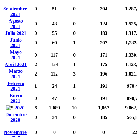
Septiembre
0
51
0
304
1,287
2021
Agosto
0
43
0
124
1,525
2021
Julio 2021
0
55
0
183
1,317
Junio
0
60
1
207
1,232
2021
Mayo
0
117
0
171
1,330
2021
Abril 2021
2
154
1
175
1,123
Marzo
2
112
3
196
1,021
2021
Febrero
1
24
1
191
970,
2021
Enero
0
47
0
191
890,
2021
2020
6
1,089
10
1,067
9,062
Diciembre
0
34
0
185
565,
2020
Noviembre
0
0
0
0
2