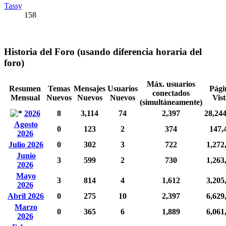
Tassy
158
Historia del Foro (usando diferencia horaria del
foro)
Máx. usuarios
Resumen
Temas
Mensajes
Usuarios
Pági
conectados
Mensual
Nuevos
Nuevos
Nuevos
Vist
(simultáneamente)
2026
8
3,114
74
2,397
28,24
Agosto
0
123
2
374
147,
2026
Julio 2026
0
302
3
722
1,272
Junio
3
599
2
730
1,263
2026
Mayo
3
814
4
1,612
3,205
2026
Abril 2026
0
275
10
2,397
6,629
Marzo
0
365
6
1,889
6,061
2026