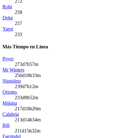
272
Rohi
258
Deke
257
Yarot
233
Más Tiempo en Línea
Psyro
273d7h57m
Mr Winters
256d18h33m
Ningüino
239d7h12m
Orestes
233d9h52m
Mskina
217d18h20m
Calabria
213d14h34m
Bill
211d15h32m
Faerindel