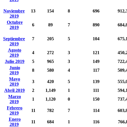
Noviembre
13
154
8
696
912,
2019
Octubre
6
89
7
890
684,
2019
Septiembre
7
205
5
104
675,
2019
Agosto
4
272
3
121
450,
2019
Julio 2019
5
965
3
149
722,
Junio
8
580
4
117
509,
2019
Mayo
3
420
5
139
555,
2019
Abril 2019
2
1,149
1
111
594,
Marzo
1
1,120
0
150
737,
2019
Febrero
11
782
7
114
603,
2019
Enero
11
684
1
116
766,
2019