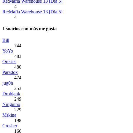
Re:Mafia Warehouse 13 [Día 5]
4
Re:Mafia Warehouse 13 [Día 5]
4
Usuarios con más me gusta
Bill
744
YoYo
483
Orestes
480
Paradox
474
jug0n
253
Drobjank
249
Ningüino
229
Mskina
198
Crosher
166