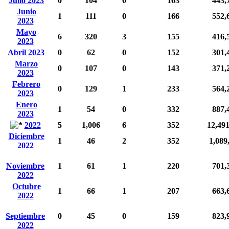
Julio 2023
0
104
0
163
443,
Junio
1
111
0
166
552,
2023
Mayo
6
320
3
155
416,
2023
Abril 2023
0
62
0
152
301,
Marzo
0
107
0
143
371,
2023
Febrero
0
129
1
233
564,
2023
Enero
1
54
0
332
887,
2023
2022
5
1,006
6
352
12,49
Diciembre
1
46
2
352
1,089
2022
Noviembre
1
61
1
220
701,
2022
Octubre
1
66
1
207
663,
2022
Septiembre
0
45
0
159
823,
2022