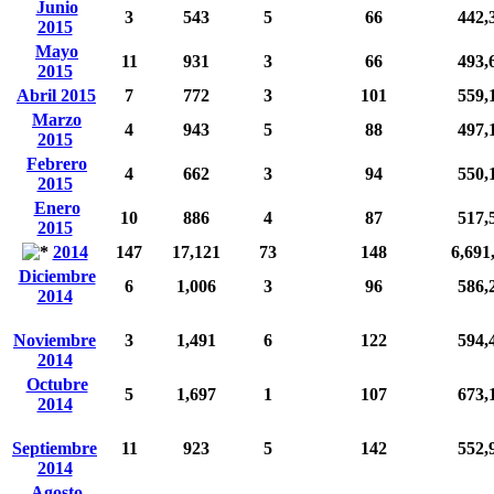
Junio
3
543
5
66
442,
2015
Mayo
11
931
3
66
493,
2015
Abril 2015
7
772
3
101
559,
Marzo
4
943
5
88
497,
2015
Febrero
4
662
3
94
550,
2015
Enero
10
886
4
87
517,
2015
2014
147
17,121
73
148
6,691
Diciembre
6
1,006
3
96
586,
2014
Noviembre
3
1,491
6
122
594,
2014
Octubre
5
1,697
1
107
673,
2014
Septiembre
11
923
5
142
552,
2014
Agosto