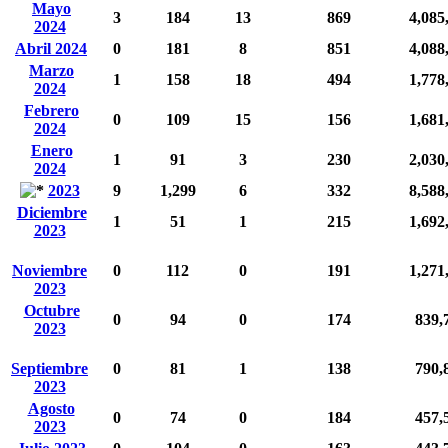
Mayo
3
184
13
869
4,085
2024
Abril 2024
0
181
8
851
4,088
Marzo
1
158
18
494
1,778
2024
Febrero
0
109
15
156
1,681
2024
Enero
1
91
3
230
2,030
2024
2023
9
1,299
6
332
8,588
Diciembre
1
51
1
215
1,692
2023
Noviembre
0
112
0
191
1,271
2023
Octubre
0
94
0
174
839,
2023
Septiembre
0
81
1
138
790,
2023
Agosto
0
74
0
184
457,
2023