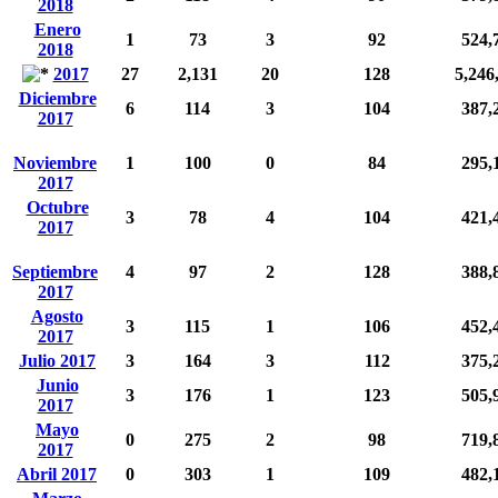
2018
Enero
1
73
3
92
524,
2018
2017
27
2,131
20
128
5,246
Diciembre
6
114
3
104
387,
2017
Noviembre
1
100
0
84
295,
2017
Octubre
3
78
4
104
421,
2017
Septiembre
4
97
2
128
388,
2017
Agosto
3
115
1
106
452,
2017
Julio 2017
3
164
3
112
375,
Junio
3
176
1
123
505,
2017
Mayo
0
275
2
98
719,
2017
Abril 2017
0
303
1
109
482,