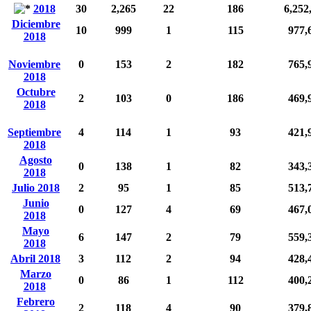
2018
30
2,265
22
186
6,252
Diciembre
10
999
1
115
977,
2018
Noviembre
0
153
2
182
765,
2018
Octubre
2
103
0
186
469,
2018
Septiembre
4
114
1
93
421,
2018
Agosto
0
138
1
82
343,
2018
Julio 2018
2
95
1
85
513,
Junio
0
127
4
69
467,
2018
Mayo
6
147
2
79
559,
2018
Abril 2018
3
112
2
94
428,
Marzo
0
86
1
112
400,
2018
Febrero
2
118
4
90
379,