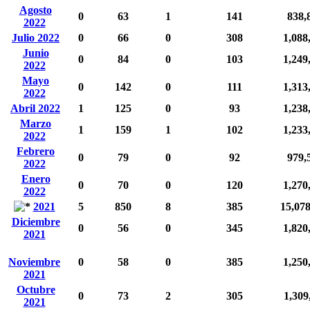
Agosto
0
63
1
141
838,
2022
Julio 2022
0
66
0
308
1,088
Junio
0
84
0
103
1,249
2022
Mayo
0
142
0
111
1,313
2022
Abril 2022
1
125
0
93
1,238
Marzo
1
159
1
102
1,233
2022
Febrero
0
79
0
92
979,
2022
Enero
0
70
0
120
1,270
2022
2021
5
850
8
385
15,07
Diciembre
0
56
0
345
1,820
2021
Noviembre
0
58
0
385
1,250
2021
Octubre
0
73
2
305
1,309
2021