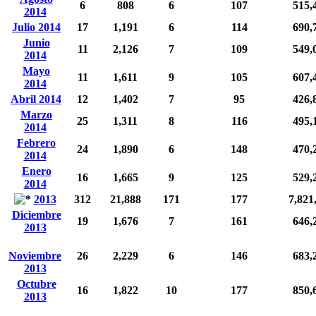
6
808
6
107
515,
2014
Julio 2014
17
1,191
6
114
690,
Junio
11
2,126
7
109
549,
2014
Mayo
11
1,611
9
105
607,
2014
Abril 2014
12
1,402
7
95
426,
Marzo
25
1,311
8
116
495,
2014
Febrero
24
1,890
6
148
470,
2014
Enero
16
1,665
9
125
529,
2014
2013
312
21,888
171
177
7,821
Diciembre
19
1,676
7
161
646,
2013
Noviembre
26
2,229
6
146
683,
2013
Octubre
16
1,822
10
177
850,
2013