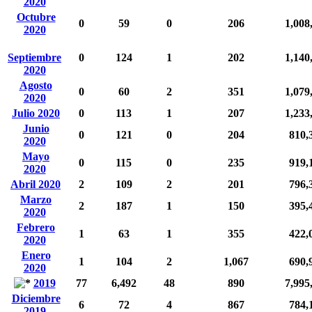
2020
Octubre
0
59
0
206
1,008
2020
Septiembre
0
124
1
202
1,140
2020
Agosto
0
60
2
351
1,079
2020
Julio 2020
0
113
1
207
1,233
Junio
0
121
0
204
810,
2020
Mayo
0
115
0
235
919,
2020
Abril 2020
2
109
2
201
796,
Marzo
2
187
1
150
395,
2020
Febrero
1
63
1
355
422,
2020
Enero
1
104
2
1,067
690,
2020
2019
77
6,492
48
890
7,995
Diciembre
6
72
4
867
784,
2019