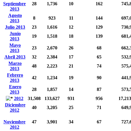
Septiembre
28
1,736
10
162
745,
2013
Agosto
8
923
11
144
697,
2013
Julio 2013
23
1,616
12
129
730,
Junio
19
1,518
18
139
681,
2013
Mayo
23
2,670
26
68
662,
2013
Abril 2013
32
2,384
17
65
532,
Marzo
48
2,223
21
74
575,
2013
Febrero
42
1,234
19
90
441,
2013
Enero
28
1,857
14
87
573,
2013
2012
31,508
133,627
931
956
17,21
Diciembre
40
3,205
25
71
649,
2012
Noviembre
47
3,901
34
67
727,
2012