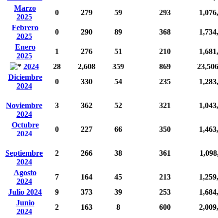
Marzo
0
279
59
293
1,076
2025
Febrero
0
290
89
368
1,734
2025
Enero
1
276
51
210
1,681
2025
2024
28
2,608
359
869
23,50
Diciembre
0
330
54
235
1,283
2024
Noviembre
3
362
52
321
1,043
2024
Octubre
0
227
66
350
1,463
2024
Septiembre
2
266
38
361
1,098
2024
Agosto
7
164
45
213
1,259
2024
Julio 2024
9
373
39
253
1,684
Junio
2
163
8
600
2,009
2024