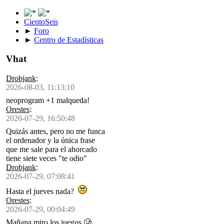
CientoSeis
►
Foro
►
Centro de Estadísticas
Vhat
Drobjank
:
2026-08-03, 11:13:10
neoprogram +1 malqueda!
Orestes
:
2026-07-29, 16:50:48
Quizás antes, pero no me funca
el ordenador y la única frase
que me sale para el ahorcado
tiene siete veces "te odio"
Drobjank
:
2026-07-29, 07:08:41
Hasta el jueves nada?
Orestes
:
2026-07-29, 00:04:49
Mañana miro los juegos 🥲