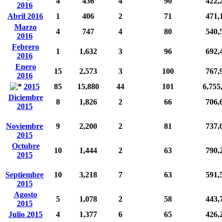
4
436
4
90
422,
2016
Abril 2016
1
406
2
71
471,
Marzo
4
747
4
80
540,
2016
Febrero
1
1,632
3
96
692,
2016
Enero
15
2,573
3
100
767,
2016
2015
85
15,880
44
101
6,755
Diciembre
8
1,826
2
66
706,
2015
Noviembre
9
2,200
2
81
737,
2015
Octubre
10
1,444
2
63
790,
2015
Septiembre
10
3,218
7
63
591,
2015
Agosto
5
1,078
2
58
443,
2015
Julio 2015
4
1,377
6
65
426,