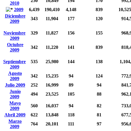
250
10,849
194
170
992,
2010
2009
6,439
190,410
4,148
839
10,52
Diciembre
343
11,904
177
120
914,
2009
Noviembre
329
11,827
156
155
968,
2009
Octubre
342
11,220
141
839
818,
2009
Septiembre
535
25,980
144
138
1,104
2009
Agosto
342
15,235
94
124
772,
2009
Julio 2009
252
16,999
89
94
841,
Junio
494
23,525
105
88
962,
2009
Mayo
560
16,037
94
82
733,
2009
Abril 2009
622
13,848
118
81
677,
Marzo
764
20,101
111
97
956,
2009