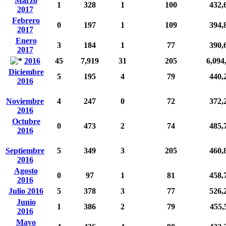
Marzo
1
328
1
100
432,
2017
Febrero
0
197
1
109
394,
2017
Enero
3
184
1
77
390,
2017
2016
45
7,919
31
205
6,094
Diciembre
5
195
4
79
440,
2016
Noviembre
4
247
0
72
372,
2016
Octubre
0
473
2
74
485,
2016
Septiembre
5
349
3
205
460,
2016
Agosto
0
97
1
81
458,
2016
Julio 2016
5
378
3
77
526,
Junio
1
386
2
79
455,
2016
Mayo