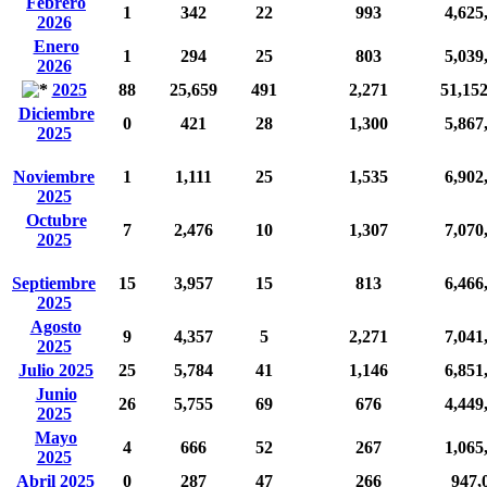
Febrero
1
342
22
993
4,625
2026
Enero
1
294
25
803
5,039
2026
2025
88
25,659
491
2,271
51,15
Diciembre
0
421
28
1,300
5,867
2025
Noviembre
1
1,111
25
1,535
6,902
2025
Octubre
7
2,476
10
1,307
7,070
2025
Septiembre
15
3,957
15
813
6,466
2025
Agosto
9
4,357
5
2,271
7,041
2025
Julio 2025
25
5,784
41
1,146
6,851
Junio
26
5,755
69
676
4,449
2025
Mayo
4
666
52
267
1,065
2025
Abril 2025
0
287
47
266
947,