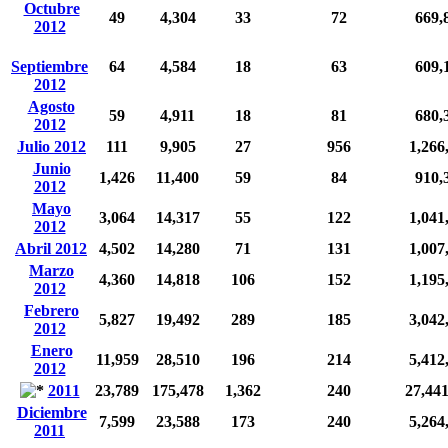
Octubre
49
4,304
33
72
669,
2012
Septiembre
64
4,584
18
63
609,
2012
Agosto
59
4,911
18
81
680,
2012
Julio 2012
111
9,905
27
956
1,266
Junio
1,426
11,400
59
84
910,
2012
Mayo
3,064
14,317
55
122
1,041
2012
Abril 2012
4,502
14,280
71
131
1,007
Marzo
4,360
14,818
106
152
1,195
2012
Febrero
5,827
19,492
289
185
3,042
2012
Enero
11,959
28,510
196
214
5,412
2012
2011
23,789
175,478
1,362
240
27,44
Diciembre
7,599
23,588
173
240
5,264
2011