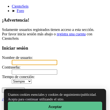
CientoSeis
►
Foro
¡Advertencia!
Solamente usuarios registrados tienen acceso a esta sección.
Por favor inicia sesión más abajo o
registra una cuenta
con
CientoSeis
Iniciar sesión
Nombre de usuario:
Contraseña:
Tiempo de conexión:
Usamos cookies esenciales y cookies de seguimiento/publicidad.
¿Olvidaste tu contraseña?
Acepta para continuar utilizando el sitio.
Aceptar
TinyPortal
|
Ayuda
|
Reglas y Términos
|
Ir Arriba ▲