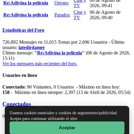
Cine y
06 de Agosto de
Re:Adivina la película
Orestes
TV
2026, 09:41
Cine y
06 de Agosto de
Re:Adivina la película
Paradox
TV
2026, 09:40
Estadísticas del Foro
726,892 Mensajes en 11,015 Temas por 2,696 Usuarios - Último
usuario:
latedirdamer
Último mensaje:
"
Re:Adivina la película
"
(06 de Agosto de 2026,
15:11)
Ver los mensajes más recientes del foro.
Usuarios en línea
Conectado:
90 Visitantes, 0 Usuarios - Máximo en linea hoy:
158
- Máximo en linea siempre: 2,397 (13 de Abril de 2026, 05:54)
Conectados
Usamos cookies esenciales y cookies de seguimiento/publicidad.
90 Visitantes, 0 Usuarios
Acepta para continuar utilizando el sitio.
Aceptar
TinyPortal
|
Ayuda
|
Reglas y Términos
|
Ir Arriba ▲
SMF 2.1.7 © 2026
,
Simple Machines