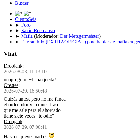
Buscar
CientoSeis
►
Foro
►
Salón Recreativo
►
Mafia
(Moderador:
Der Metzgermeister
)
►
El gran hilo (EXTRAOFICIAL) para hablar de mafia en ge
Vhat
Drobjank
:
2026-08-03, 11:13:10
neoprogram +1 malqueda!
Orestes
:
2026-07-29, 16:50:48
Quizás antes, pero no me funca
el ordenador y la única frase
que me sale para el ahorcado
tiene siete veces "te odio"
Drobjank
:
2026-07-29, 07:08:41
Hasta el jueves nada?