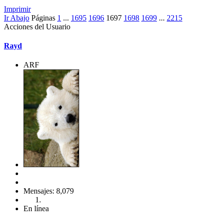
Imprimir
Ir Abajo
Páginas
1
...
1695
1696
1697
1698
1699
...
2215
Acciones del Usuario
Rayd
ARF
Mensajes: 8,079
En línea