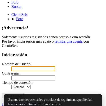
Foro
Buscar
CientoSeis
►
Foro
¡Advertencia!
Solamente usuarios registrados tienen acceso a esta sección.
Por favor inicia sesión más abajo o
registra una cuenta
con
CientoSeis
Iniciar sesión
Nombre de usuario:
Contraseña:
Tiempo de conexión:
Usamos cookies esenciales y cookies de seguimiento/publicidad.
¿Olvidaste tu contraseña?
Acepta para continuar utilizando el sitio.