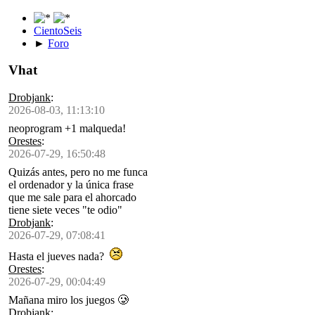
CientoSeis
►
Foro
Vhat
Drobjank
:
2026-08-03, 11:13:10
neoprogram +1 malqueda!
Orestes
:
2026-07-29, 16:50:48
Quizás antes, pero no me funca
el ordenador y la única frase
que me sale para el ahorcado
tiene siete veces "te odio"
Drobjank
:
2026-07-29, 07:08:41
Hasta el jueves nada?
Orestes
:
2026-07-29, 00:04:49
Mañana miro los juegos 🥲
Drobjank
: