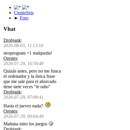
CientoSeis
►
Foro
Vhat
Drobjank
:
2026-08-03, 11:13:10
neoprogram +1 malqueda!
Orestes
:
2026-07-29, 16:50:48
Quizás antes, pero no me funca
el ordenador y la única frase
que me sale para el ahorcado
tiene siete veces "te odio"
Drobjank
:
2026-07-29, 07:08:41
Hasta el jueves nada?
Orestes
:
2026-07-29, 00:04:49
Mañana miro los juegos 🥲
Drobjank
: