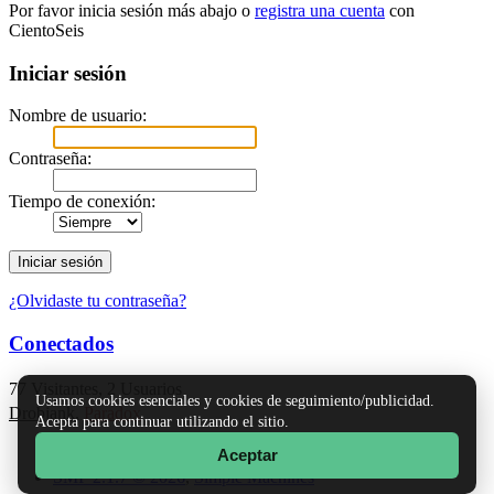
Por favor inicia sesión más abajo o
registra una cuenta
con
CientoSeis
Iniciar sesión
Nombre de usuario:
Contraseña:
Tiempo de conexión:
¿Olvidaste tu contraseña?
Conectados
77 Visitantes, 2 Usuarios
Usamos cookies esenciales y cookies de seguimiento/publicidad.
Drobjank
,
Paradox
Acepta para continuar utilizando el sitio.
Aceptar
TinyPortal
|
Ayuda
|
Reglas y Términos
|
Ir Arriba ▲
SMF 2.1.7 © 2026
,
Simple Machines