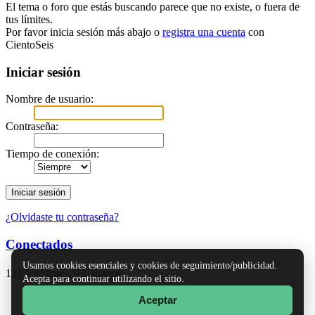
El tema o foro que estás buscando parece que no existe, o fuera de
tus límites.
Por favor inicia sesión más abajo o
registra una cuenta
con
CientoSeis
Iniciar sesión
Nombre de usuario:
Contraseña:
Tiempo de conexión:
¿Olvidaste tu contraseña?
Conectados
Usamos cookies esenciales y cookies de seguimiento/publicidad.
131 Visitantes, 0 Usuarios
Acepta para continuar utilizando el sitio.
Aceptar
TinyPortal
|
Ayuda
|
Reglas y Términos
|
Ir Arriba ▲
SMF 2.1.7 © 2026
,
Simple Machines