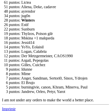
106 puntos: Ningüino (+106 +40 puteros), Peluche (+54 putos),
Psyro (+8 putos)
97 puntos: Paradox
83 puntos: raul_isl
75 puntos: Vandemar
69 puntos: Skiles
67 puntos: Bax
65 puntos: Orestes
61 puntos: Lictea
51 puntos: Aliena, Deke, cadavre
48 puntos: ayrendor
34 puntos: jug0n
28 puntos:
Winters
26 puntos: Estif
22 puntos: Sunburn
19 puntos: Thylzos, Poison gilr
18 puntos: Mskina +1 malqueda
16 puntos: Jessi414
14 puntos: YoYo, Eolaisil
13 puntos: Logan, Calabria
12 puntos: Der Metzgermeister, CAOS1990
11 puntos: Argail, Pepegolas
10 puntos: Gilles, Cuichez