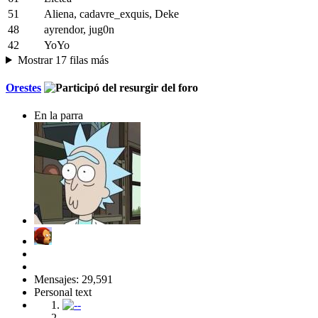
51
Aliena, cadavre_exquis, Deke
48
ayrendor, jug0n
42
YoYo
Mostrar 17 filas más
Orestes
En la parra
Mensajes: 29,591
Personal text