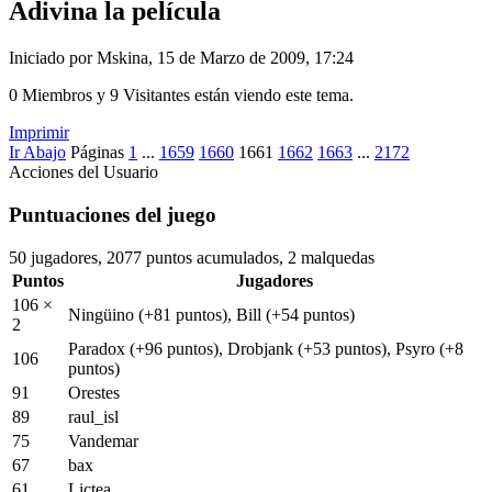
Adivina la película
Iniciado por Mskina, 15 de Marzo de 2009, 17:24
0 Miembros y 9 Visitantes están viendo este tema.
Imprimir
Ir Abajo
Páginas
1
...
1659
1660
1661
1662
1663
...
2172
Acciones del Usuario
Puntuaciones del juego
50 jugadores, 2077 puntos acumulados, 2 malquedas
Puntos
Jugadores
106 ×
Ningüino
(+81 puntos)
, Bill
(+54 puntos)
2
Paradox
(+96 puntos)
, Drobjank
(+53 puntos)
, Psyro
(+8
106
puntos)
91
Orestes
89
raul_isl
75
Vandemar
67
bax
61
Lictea