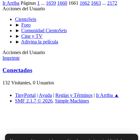
9 puntos: Idunne
8 puntos: Mime
7 puntos: Anger, Sandman, Sertori0, Sinox, Ydrojen
6 puntos: El Brujo
5 puntos: burningivie, canon, Khram, Minerva, Paul
3 puntos: Jandrew, Orleo, Petyr, Yarot
I am not under any orders to make the world a better place.
Imprimir
Ir Arriba
Páginas
1
...
1659
1660
1661
1662
1663
...
2172
Acciones del Usuario
CientoSeis
►
Foro
►
Comunidad CientoSeis
►
Cine y TV
►
Adivina la película
Acciones del Usuario
Imprimir
Conectados