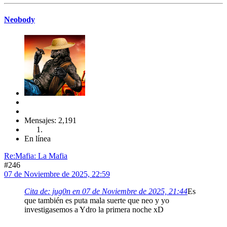
Neobody
Mensajes: 2,191
En línea
Re:Mafia: La Mafia
#246
07 de Noviembre de 2025, 22:59
Cita de: jug0n en 07 de Noviembre de 2025, 21:44
Es
que también es puta mala suerte que neo y yo
investigasemos a Ydro la primera noche xD