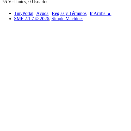
55 Visitantes, 0 Usuarios
TinyPortal
|
Ayuda
|
Reglas y Términos
|
Ir Arriba ▲
SMF 2.1.7 © 2026
,
Simple Machines