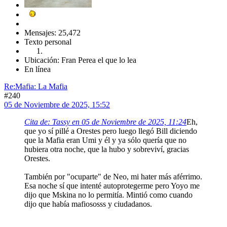
Mensajes: 25,472
Texto personal
Ubicación: Fran Perea el que lo lea
En línea
Re:Mafia: La Mafia
#240
05 de Noviembre de 2025, 15:52
Cita de: Tassy en 05 de Noviembre de 2025, 11:24
Eh,
que yo sí pillé a Orestes pero luego llegó Bill diciendo
que la Mafia eran Umi y él y ya sólo quería que no
hubiera otra noche, que la hubo y sobreviví, gracias
Orestes.
También por "ocuparte" de Neo, mi hater más aférrimo.
Esa noche sí que intenté autoprotegerme pero Yoyo me
dijo que Mskina no lo permitía. Mintió como cuando
dijo que había mafiososss y ciudadanos.