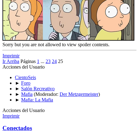
Sorry but you are not allowed to view spoiler contents.
Imprimir
Ir Arriba
Páginas
1
...
23
24
25
Acciones del Usuario
CientoSeis
►
Foro
►
Salón Recreativo
►
Mafia
(Moderador:
Der Metzgermeister
)
►
Mafia: La Mafia
Acciones del Usuario
Imprimir
Conectados