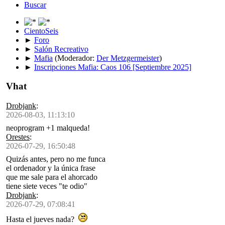
Buscar
CientoSeis
►
Foro
►
Salón Recreativo
►
Mafia
(Moderador:
Der Metzgermeister
)
►
Inscripciones Mafia: Caos 106 [Septiembre 2025]
Vhat
Drobjank
:
2026-08-03, 11:13:10
neoprogram +1 malqueda!
Orestes
:
2026-07-29, 16:50:48
Quizás antes, pero no me funca
el ordenador y la única frase
que me sale para el ahorcado
tiene siete veces "te odio"
Drobjank
:
2026-07-29, 07:08:41
Hasta el jueves nada?