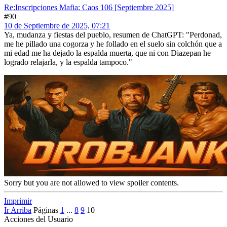
Re:Inscripciones Mafia: Caos 106 [Septiembre 2025]
#90
10 de Septiembre de 2025, 07:21
Ya, mudanza y fiestas del pueblo, resumen de ChatGPT: "Perdonad,
me he pillado una cogorza y he follado en el suelo sin colchón que a
mi edad me ha dejado la espalda muerta, que ni con Diazepan he
logrado relajarla, y la espalda tampoco."
Sorry but you are not allowed to view spoiler contents.
Imprimir
Ir Arriba
Páginas
1
...
8
9
10
Acciones del Usuario