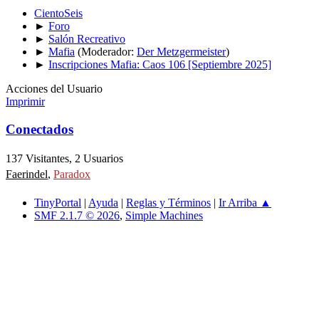
CientoSeis
►
Foro
►
Salón Recreativo
►
Mafia
(Moderador:
Der Metzgermeister
)
►
Inscripciones Mafia: Caos 106 [Septiembre 2025]
Acciones del Usuario
Imprimir
Conectados
137 Visitantes, 2 Usuarios
Faerindel
,
Paradox
TinyPortal
|
Ayuda
|
Reglas y Términos
|
Ir Arriba ▲
SMF 2.1.7 © 2026
,
Simple Machines