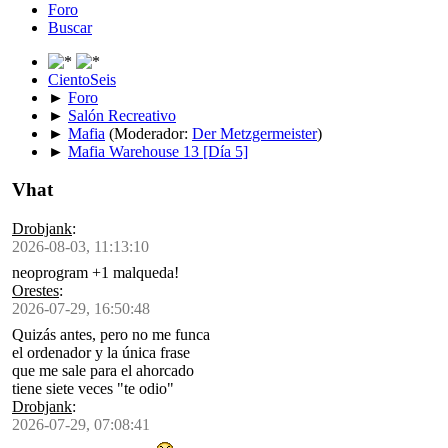
Foro
Buscar
CientoSeis
►
Foro
►
Salón Recreativo
►
Mafia
(Moderador:
Der Metzgermeister
)
►
Mafia Warehouse 13 [Día 5]
Vhat
Drobjank
:
2026-08-03, 11:13:10
neoprogram +1 malqueda!
Orestes
:
2026-07-29, 16:50:48
Quizás antes, pero no me funca
el ordenador y la única frase
que me sale para el ahorcado
tiene siete veces "te odio"
Drobjank
:
2026-07-29, 07:08:41