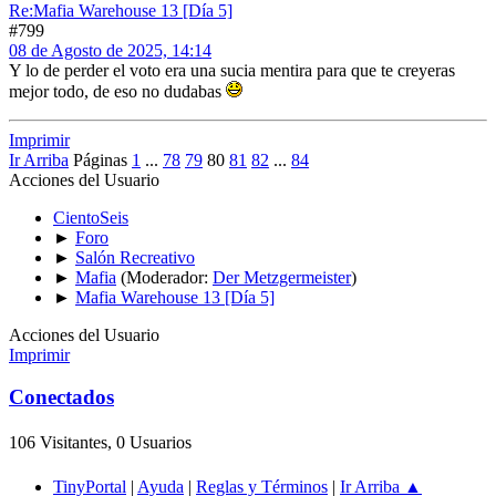
Re:Mafia Warehouse 13 [Día 5]
#799
08 de Agosto de 2025, 14:14
Y lo de perder el voto era una sucia mentira para que te creyeras
mejor todo, de eso no dudabas
Imprimir
Ir Arriba
Páginas
1
...
78
79
80
81
82
...
84
Acciones del Usuario
CientoSeis
►
Foro
►
Salón Recreativo
►
Mafia
(Moderador:
Der Metzgermeister
)
►
Mafia Warehouse 13 [Día 5]
Acciones del Usuario
Imprimir
Conectados
106 Visitantes, 0 Usuarios
TinyPortal
|
Ayuda
|
Reglas y Términos
|
Ir Arriba ▲