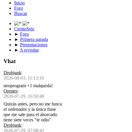
Inicio
Foro
Buscar
CientoSeis
►
Foro
►
Primera parada
►
Presentaciones
►
A revisitar
Vhat
Drobjank
:
2026-08-03, 11:13:10
neoprogram +1 malqueda!
Orestes
:
2026-07-29, 16:50:48
Quizás antes, pero no me funca
el ordenador y la única frase
que me sale para el ahorcado
tiene siete veces "te odio"
Drobjank
:
2026-07-29, 07:08:41