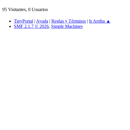
95 Visitantes, 0 Usuarios
TinyPortal
|
Ayuda
|
Reglas y Términos
|
Ir Arriba ▲
SMF 2.1.7 © 2026
,
Simple Machines