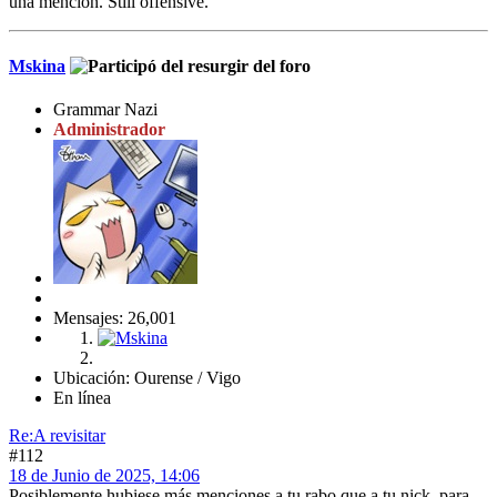
una mención. Still offensive.
Mskina
Grammar Nazi
Administrador
Mensajes: 26,001
Ubicación: Ourense / Vigo
En línea
Re:A revisitar
#112
18 de Junio de 2025, 14:06
Posiblemente hubiese más menciones a tu rabo que a tu nick, para