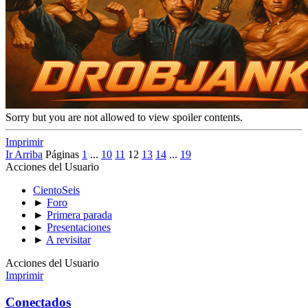
Sorry but you are not allowed to view spoiler contents.
Imprimir
Ir Arriba
Páginas
1
...
10
11
12
13
14
...
19
Acciones del Usuario
CientoSeis
►
Foro
►
Primera parada
►
Presentaciones
►
A revisitar
Acciones del Usuario
Imprimir
Conectados