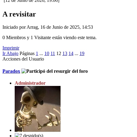
[12 de Junio de 2026, 19:06]
A revisitar
Iniciado por Arrag, 16 de Junio de 2025, 14:53
0 Miembros y 1 Visitante están viendo este tema.
Imprimir
Ir Abajo
Páginas
1
...
10
11
12
13
14
...
19
Acciones del Usuario
Paradox
Administrador