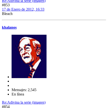
Re:Adivina la serie (imagen)
#853
17 de Enero de 2012, 16:33
Bleach
khalanos
Mensajes: 2,545
En línea
Re:Adivina la serie (imagen)
#854