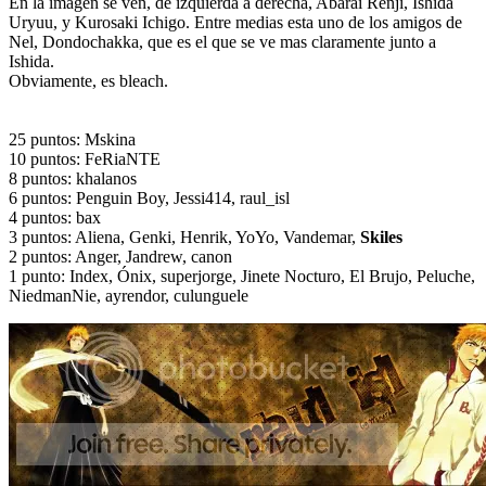
En la imagen se ven, de izquierda a derecha, Abarai Renji, Ishida
Uryuu, y Kurosaki Ichigo. Entre medias esta uno de los amigos de
Nel, Dondochakka, que es el que se ve mas claramente junto a
Ishida.
Obviamente, es bleach.
25 puntos: Mskina
10 puntos: FeRiaNTE
8 puntos: khalanos
6 puntos: Penguin Boy, Jessi414, raul_isl
4 puntos: bax
3 puntos: Aliena, Genki, Henrik, YoYo, Vandemar,
Skiles
2 puntos: Anger, Jandrew, canon
1 punto: Index, Ónix, superjorge, Jinete Nocturo, El Brujo, Peluche,
NiedmanNie, ayrendor, culunguele