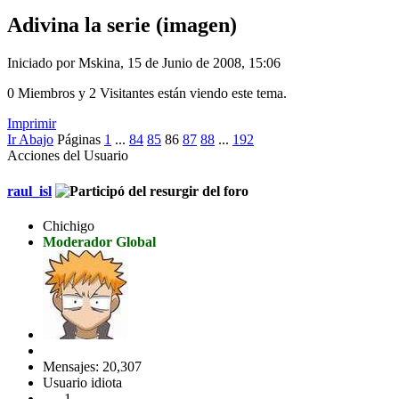
Adivina la serie (imagen)
Iniciado por Mskina, 15 de Junio de 2008, 15:06
0 Miembros y 2 Visitantes están viendo este tema.
Imprimir
Ir Abajo
Páginas
1
...
84
85
86
87
88
...
192
Acciones del Usuario
raul_isl
Chichigo
Moderador Global
Mensajes: 20,307
Usuario idiota