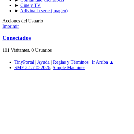
►
Cine y TV
►
Adivina la serie (imagen)
Acciones del Usuario
Imprimir
Conectados
101 Visitantes, 0 Usuarios
TinyPortal
|
Ayuda
|
Reglas y Términos
|
Ir Arriba ▲
SMF 2.1.7 © 2026
,
Simple Machines