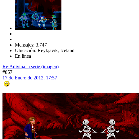
Mensajes: 3,747
Ubicación: Reykjavik, Iceland
En línea
Re:Adivina la serie (imagen)
#857
17 de Enero de 2012, 17:57