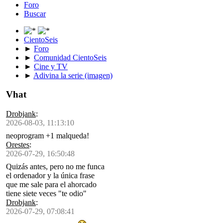
Foro
Buscar
CientoSeis
►
Foro
►
Comunidad CientoSeis
►
Cine y TV
►
Adivina la serie (imagen)
Vhat
Drobjank
:
2026-08-03, 11:13:10
neoprogram +1 malqueda!
Orestes
:
2026-07-29, 16:50:48
Quizás antes, pero no me funca
el ordenador y la única frase
que me sale para el ahorcado
tiene siete veces "te odio"
Drobjank
:
2026-07-29, 07:08:41