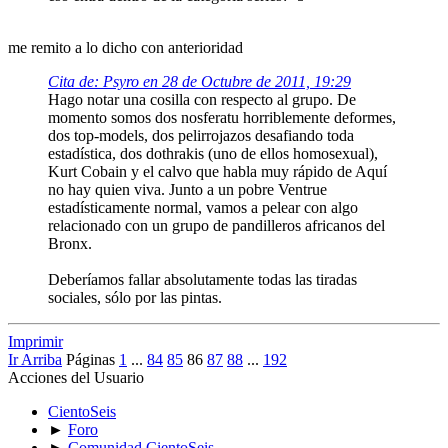
me remito a lo dicho con anterioridad
Cita de: Psyro en 28 de Octubre de 2011, 19:29
Hago notar una cosilla con respecto al grupo. De
momento somos dos nosferatu horriblemente deformes,
dos top-models, dos pelirrojazos desafiando toda
estadística, dos dothrakis (uno de ellos homosexual),
Kurt Cobain y el calvo que habla muy rápido de Aquí
no hay quien viva. Junto a un pobre Ventrue
estadísticamente normal, vamos a pelear con algo
relacionado con un grupo de pandilleros africanos del
Bronx.
Deberíamos fallar absolutamente todas las tiradas
sociales, sólo por las pintas.
Imprimir
Ir Arriba
Páginas
1
...
84
85
86
87
88
...
192
Acciones del Usuario
CientoSeis
►
Foro
►
Comunidad CientoSeis