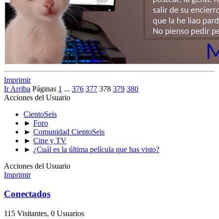
Imprimir
Ir Arriba
Páginas
1
...
376
377
378
379
380
Acciones del Usuario
CientoSeis
►
Foro
►
Comunidad CientoSeis
►
Cine y TV
►
¿Cuál es la última película que has visto?
Acciones del Usuario
Imprimir
Conectados
115 Visitantes, 0 Usuarios