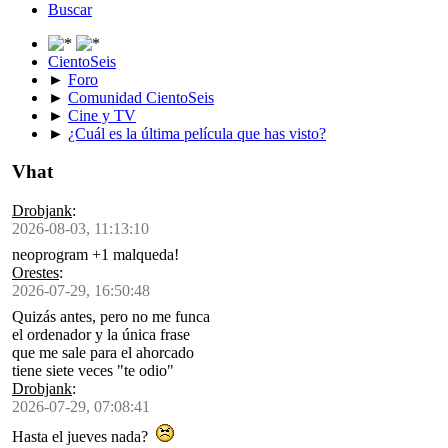
Buscar
CientoSeis
►
Foro
►
Comunidad CientoSeis
►
Cine y TV
►
¿Cuál es la última película que has visto?
Vhat
Drobjank
:
2026-08-03, 11:13:10
neoprogram +1 malqueda!
Orestes
:
2026-07-29, 16:50:48
Quizás antes, pero no me funca
el ordenador y la única frase
que me sale para el ahorcado
tiene siete veces "te odio"
Drobjank
:
2026-07-29, 07:08:41
Hasta el jueves nada?