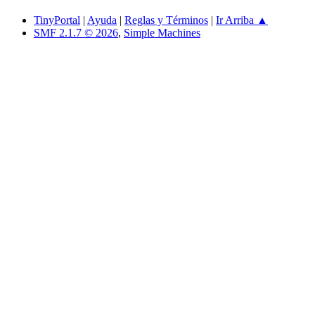
TinyPortal
|
Ayuda
|
Reglas y Términos
|
Ir Arriba ▲
SMF 2.1.7 © 2026
,
Simple Machines