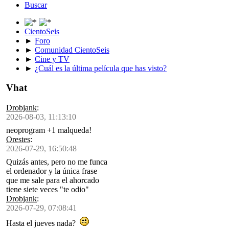
Buscar
CientoSeis
►
Foro
►
Comunidad CientoSeis
►
Cine y TV
►
¿Cuál es la última película que has visto?
Vhat
Drobjank
:
2026-08-03, 11:13:10
neoprogram +1 malqueda!
Orestes
:
2026-07-29, 16:50:48
Quizás antes, pero no me funca
el ordenador y la única frase
que me sale para el ahorcado
tiene siete veces "te odio"
Drobjank
:
2026-07-29, 07:08:41
Hasta el jueves nada?