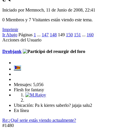
Iniciado por Memnoch, 11 de Junio de 2008, 22:41
0 Miembros y 7 Visitantes están viendo este tema.
Imprimir
Ir Abajo
Páginas
1
...
147
148
149
150
151
...
160
Acciones del Usuario
Drobjank
Mensajes: 5,056
Flesh for fantasy
Ubicación: Pa k kieres saberlo? jajaja salu2
En línea
Re:¿Qué serie estás viendo actualmente?
#1480