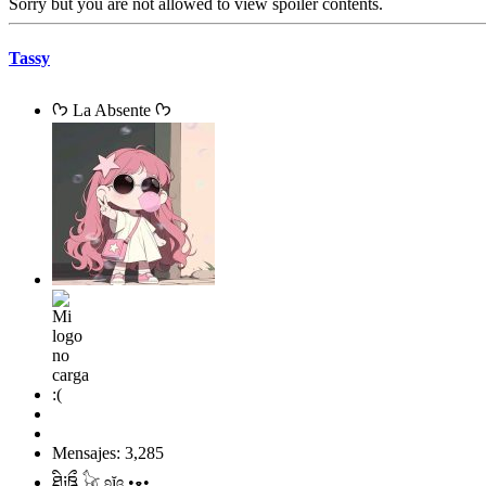
Sorry but you are not allowed to view spoiler contents.
Tassy
ᡣ𐭩 La Absente ᡣ𐭩
Mensajes: 3,285
ཐི༏ཋྀ 𓃠 ʚĭɞ •ﻌ•