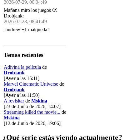
2026-07-29, 00:04:49
Mañana miro los juegos 🥲
Drobjank
:
2026-07-28, 08:41:49
Jandrew +1 malqueda!
Temas recientes
Adivina la película
de
Drobjank
[
Ayer
a las 15:11]
Marvel Cinematic Universe
de
Drobjank
[
Ayer
a las 11:50]
A revisitar
de
Mskina
[23 de Junio de 2026, 14:07]
Streaming killed the movie...
de
Mskina
[12 de Junio de 2026, 19:06]
¿Qué serie estás viendo actualmente?