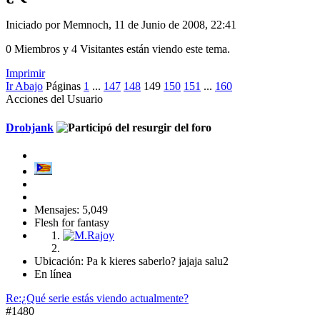
Iniciado por Memnoch, 11 de Junio de 2008, 22:41
0 Miembros y 4 Visitantes están viendo este tema.
Imprimir
Ir Abajo
Páginas
1
...
147
148
149
150
151
...
160
Acciones del Usuario
Drobjank
Mensajes: 5,049
Flesh for fantasy
Ubicación: Pa k kieres saberlo? jajaja salu2
En línea
Re:¿Qué serie estás viendo actualmente?
#1480