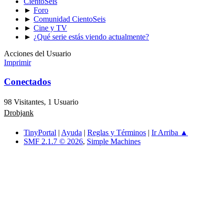
CientoSeis
►
Foro
►
Comunidad CientoSeis
►
Cine y TV
►
¿Qué serie estás viendo actualmente?
Acciones del Usuario
Imprimir
Conectados
98 Visitantes, 1 Usuario
Drobjank
TinyPortal
|
Ayuda
|
Reglas y Términos
|
Ir Arriba ▲
SMF 2.1.7 © 2026
,
Simple Machines