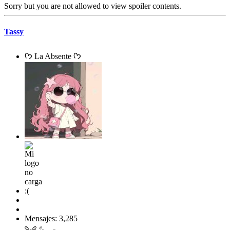
Sorry but you are not allowed to view spoiler contents.
Tassy
ᡣ𐭩 La Absente ᡣ𐭩
Mensajes: 3,285