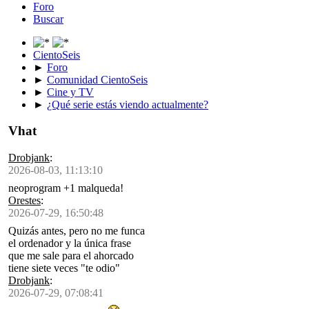
Foro
Buscar
CientoSeis
►
Foro
►
Comunidad CientoSeis
►
Cine y TV
►
¿Qué serie estás viendo actualmente?
Vhat
Drobjank
:
2026-08-03, 11:13:10
neoprogram +1 malqueda!
Orestes
:
2026-07-29, 16:50:48
Quizás antes, pero no me funca
el ordenador y la única frase
que me sale para el ahorcado
tiene siete veces "te odio"
Drobjank
:
2026-07-29, 07:08:41