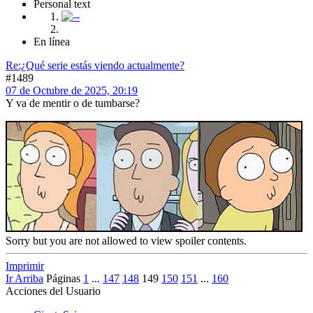
Personal text
En línea
Re:¿Qué serie estás viendo actualmente?
#1489
07 de Octubre de 2025, 20:19
Y va de mentir o de tumbarse?
Sorry but you are not allowed to view spoiler contents.
Imprimir
Ir Arriba
Páginas
1
...
147
148
149
150
151
...
160
Acciones del Usuario