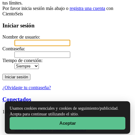
tus límites.
Por favor inicia sesión más abajo o
registra una cuenta
con
CientoSeis
Iniciar sesión
Nombre de usuario:
Contraseña:
Tiempo de conexión:
¿Olvidaste tu contraseña?
Conectados
Usamos cookies esenciales y cookies de seguimiento/publicidad.
108 Visitantes, 0 Usuarios
Acepta para continuar utilizando el sitio.
Aceptar
TinyPortal
|
Ayuda
|
Reglas y Términos
|
Ir Arriba ▲
SMF 2.1.7 © 2026
,
Simple Machines