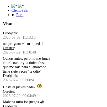
CientoSeis
►
Foro
Vhat
Drobjank
:
2026-08-03, 11:13:10
neoprogram +1 malqueda!
Orestes
:
2026-07-29, 16:50:48
Quizás antes, pero no me funca
el ordenador y la única frase
que me sale para el ahorcado
tiene siete veces "te odio"
Drobjank
:
2026-07-29, 07:08:41
Hasta el jueves nada?
Orestes
:
2026-07-29, 00:04:49
Mañana miro los juegos 🥲
Drobjank
: