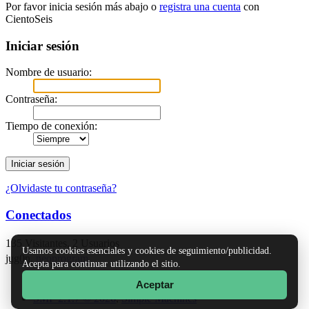
Por favor inicia sesión más abajo o
registra una cuenta
con
CientoSeis
Iniciar sesión
Nombre de usuario:
Contraseña:
Tiempo de conexión:
¿Olvidaste tu contraseña?
Conectados
135 Visitantes, 2 Usuarios
Usamos cookies esenciales y cookies de seguimiento/publicidad.
jug0n
,
neoprogram
Acepta para continuar utilizando el sitio.
Aceptar
TinyPortal
|
Ayuda
|
Reglas y Términos
|
Ir Arriba ▲
SMF 2.1.7 © 2026
,
Simple Machines