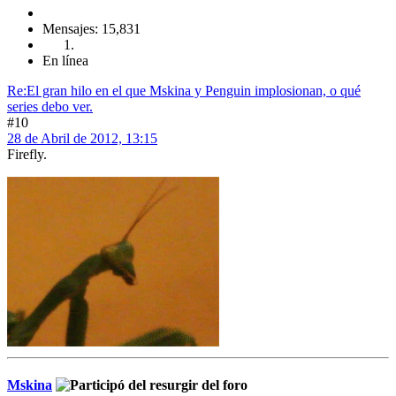
Mensajes: 15,831
En línea
Re:El gran hilo en el que Mskina y Penguin implosionan, o qué
series debo ver.
#10
28 de Abril de 2012, 13:15
Firefly.
Mskina