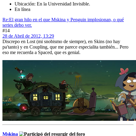
Ubicación: En la Universidad Invisible.
En línea
Re:El gran hilo en el que Mskina y Penguin implosionan, o qué
series debo ver.
#14
28 de Abril de 2012, 13:29
Discrepo en Lost (mi snobismo de siempre), en Skins (no hay
pa'tanto) y en Coupling, que me parece especialita también... Pero
eso me recuerda a Spaced, que es genial.
Mskina