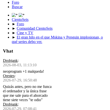
Foro
Buscar
CientoSeis
►
Foro
►
Comunidad CientoSeis
►
Cine y TV
►
El gran hilo en el que Mskina y Penguin implosionan, o
qué series debo ver.
Vhat
Drobjank
:
2026-08-03, 11:13:10
neoprogram +1 malqueda!
Orestes
:
2026-07-29, 16:50:48
Quizás antes, pero no me funca
el ordenador y la única frase
que me sale para el ahorcado
tiene siete veces "te odio"
Drobjank
:
2026-07-29, 07:08:41