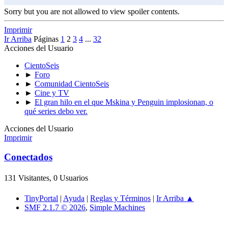
Sorry but you are not allowed to view spoiler contents.
Imprimir
Ir Arriba
Páginas
1
2
3
4
...
32
Acciones del Usuario
CientoSeis
►
Foro
►
Comunidad CientoSeis
►
Cine y TV
►
El gran hilo en el que Mskina y Penguin implosionan, o
qué series debo ver.
Acciones del Usuario
Imprimir
Conectados
131 Visitantes, 0 Usuarios
TinyPortal
|
Ayuda
|
Reglas y Términos
|
Ir Arriba ▲
SMF 2.1.7 © 2026
,
Simple Machines