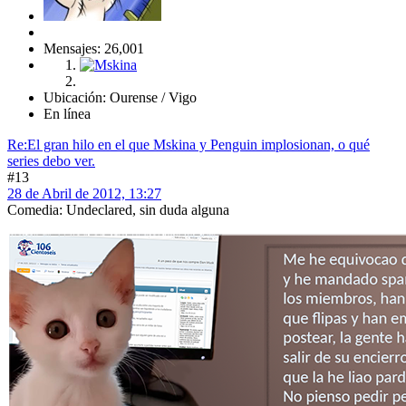
Mensajes: 26,001
Ubicación: Ourense / Vigo
En línea
Re:El gran hilo en el que Mskina y Penguin implosionan, o qué
series debo ver.
#13
28 de Abril de 2012, 13:27
Comedia: Undeclared, sin duda alguna