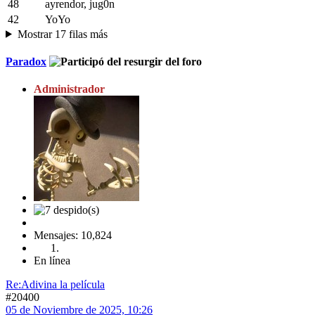
48
ayrendor, jug0n
42
YoYo
Mostrar 17 filas más
Paradox
Administrador
Mensajes: 10,824
En línea
Re:Adivina la película
#20400
05 de Noviembre de 2025, 10:26