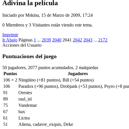
Adivina la película
Iniciado por Mskina, 15 de Marzo de 2009, 17:24
0 Miembros y 3 Visitantes están viendo este tema.
Imprimir
Ir Abajo
Páginas
1
...
2039
2040
2041
2042
2043
...
2172
Acciones del Usuario
Puntuaciones del juego
50 jugadores, 2077 puntos acumulados, 2 malquedas
Puntos
Jugadores
106 × 2
Ningüino
(+81 puntos)
, Bill
(+54 puntos)
106
Paradox
(+96 puntos)
, Drobjank
(+53 puntos)
, Psyro
(+8 pu
91
Orestes
89
raul_isl
75
Vandemar
67
bax
61
Lictea
51
Aliena, cadavre_exquis, Deke