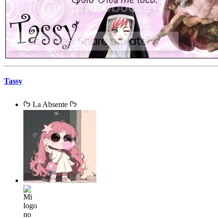
Tassy
ᡣ𐭩 La Absente ᡣ𐭩