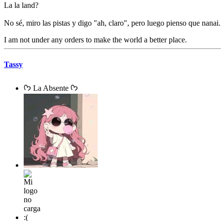
La la land?
No sé, miro las pistas y digo "ah, claro", pero luego pienso que nanai.
I am not under any orders to make the world a better place.
Tassy
ᡣ𐭩 La Absente ᡣ𐭩