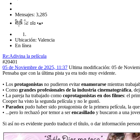
Mensajes: 3,285
ཐི༏ཋྀ 𓃠 ʚĭɞ •ﻌ•
Ubicación: Valencia
En línea
Re:Adivina la película
#20401
05 de Noviembre de 2025, 11:37
Ultima modificación
: 05 de Noviem
Pensaba que con la última pista ya era todo muy evidente.
• Los
protagonistas
no pudieron evitar
enamorarse
mientras trabaja
• Como
grandes profesionales de la industria cinematográfica
, de
• La pareja ha trabajado como
coprotagonistas en dos filmes
: el pri
Cooper ha visto la segunda película y no le gustó.
•
Paradox
pudo haber sido protagonista de la primera película, la que 
• ...pero lo rechazó por temor a ser
encasillado
y buscaron a una joven 
Si así no es evidente puedo traducir el título, o dar información person